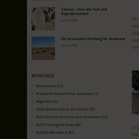
Zaouia – eine alte Sufi und
Begräbnisstätte
Ich
Jan. 13, 2026
sie
Llo
Ein Strässchen Richtung Bir Anzarane
den
Jan. 12, 2026
Keh
REISEZIELE
Reiserouten (27)
Praktische Reiseinfo für Australien (1)
Allgemein (2)
25/26 Winterreise in den Süden (72)
2025 Sommer Kurztrip nach Rumänien (16)
2025 Frühling auf Kreta (69)
Es 
2024/25 Marokko IV (81)
Dan