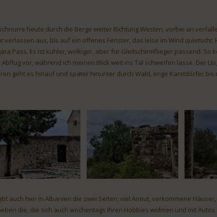
 schnurre heute durch die Berge weiter Richtung Westen, vorbei an verfall
ht verlassen aus, bis auf ein offenes Fenster, das leise im Wind quietscht.
gara Pass. Es ist kühler, wolkiger, aber für Gleitschirmflieger passend. S
 Abflug vor, während ich meinen Blick weit ins Tal schweifen lasse. Der Ll
ren geht es hinauf und später hinunter durch Wald, enge Karstdörfer bis u
gibt auch hier in Albanien die zwei Seiten; viel Armut, verkommene Häuser
eben die, die sich auch wochentags ihren Hobbies widmen und mit Auto