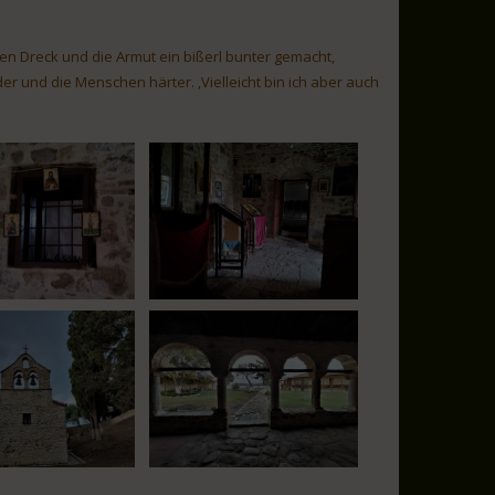
en Dreck und die Armut ein bißerl bunter gemacht,
der und die Menschen härter. ‚Vielleicht bin ich aber auch