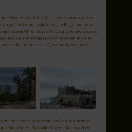
enen Klostermauern. Die Tür ist verschlossen und es
 Hoch geht es hinauf in die karstigen Berge über den
o kommen sie mit ihren Bussen hoch und bereiten sich auf
ogarpass, die Transfagarasch von Albanien. In vielen
nten in der Ebene zum Fluß, zur Stadt, zum Delta.
, bettelnde Kinder, verdreckte Straßen und Strände.
s und Motorrädern durch die Gegend düsen und von