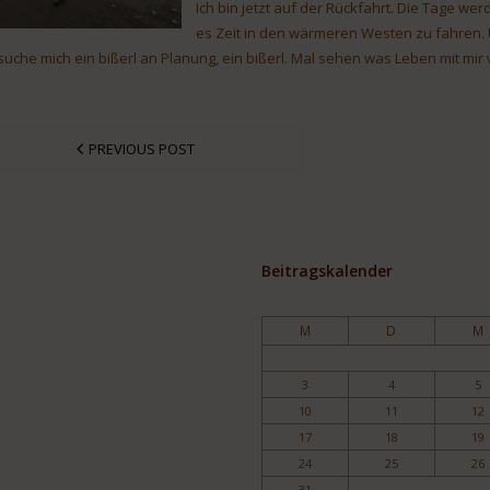
Ich bin jetzt auf der Rückfahrt. Die Tage w
es Zeit in den wärmeren Westen zu fahren. U
suche mich ein bißerl an Planung, ein bißerl. Mal sehen was Leben mit mir 
PREVIOUS POST
Beitragskalender
M
D
M
3
4
5
10
11
12
17
18
19
24
25
26
31