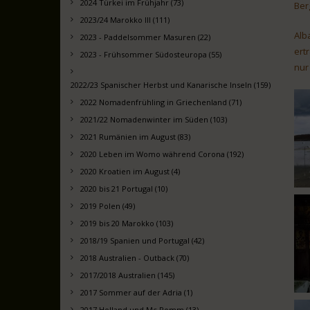
2024 Türkei im Frühjahr (73)
Ber
2023/24 Marokko III (111)
Alb
2023 - Paddelsommer Masuren (22)
ert
2023 - Frühsommer Südosteuropa (55)
nur
2022/23 Spanischer Herbst und Kanarische Inseln (159)
2022 Nomadenfrühling in Griechenland (71)
2021/22 Nomadenwinter im Süden (103)
2021 Rumänien im August (83)
2020 Leben im Womo während Corona (192)
2020 Kroatien im August (4)
2020 bis 21 Portugal (10)
2019 Polen (49)
2019 bis 20 Marokko (103)
2018/19 Spanien und Portugal (42)
2018 Australien - Outback (70)
2017/2018 Australien (145)
2017 Sommer auf der Adria (1)
2017 Holland und Mc Pomm (13)