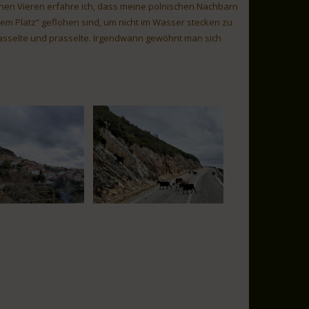
inen Vieren erfahre ich, dass meine polnischen Nachbarn
em Platz“ geflohen sind, um nicht im Wasser stecken zu
asselte und prasselte. Irgendwann gewöhnt man sich