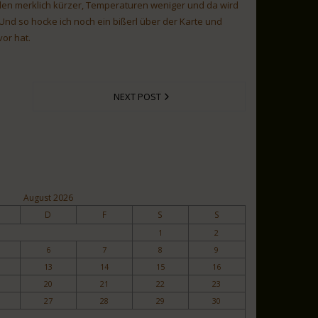
erden merklich kürzer, Temperaturen weniger und da wird
nd so hocke ich noch ein bißerl über der Karte und
vor hat.
NEXT POST
August 2026
D
F
S
S
1
2
6
7
8
9
13
14
15
16
20
21
22
23
27
28
29
30