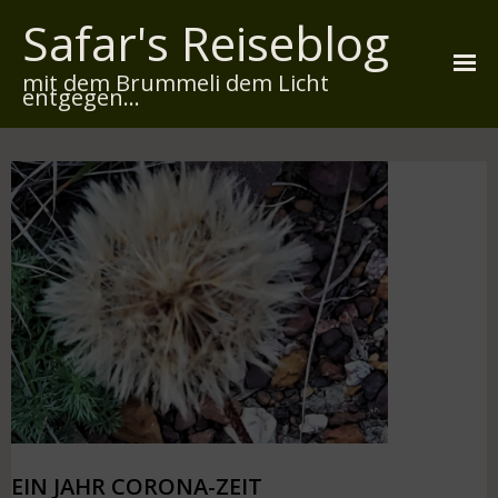
Safar's Reiseblog
mit dem Brummeli dem Licht
entgegen...
Startseite
Über mich
Reiserouten
Widmung
Kontakt
Impressum
Datenschutz
EIN JAHR CORONA-ZEIT