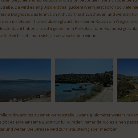
hsten biegt hierher ab. Uuuups und schon bevor die Piste sich über den S
 Straße. Da wird es eng. Also erstmal gucken! Wenn jetzt schon so viele hier
meine Diagnose. Das lohnt sich nicht dort nachzuschauen und wenden kön
rchen mit blauem Transit überlegt auch. Ein kleiner Ratsch am Wegesrand
 letzte Nacht haben sie auf irgendeinem Parkplatz nahe Kusadasi geschlaf
tz. Vielleicht sieht man sich, so verabschieden wir uns.
 rolle rückwärts bis zu einer Wendestelle. Zwanzig Kilometer weiter um 
e gibt es eine einsame Bucht nur für Allräder. Immer da, wo es einen passa
ter und weiter. Die Strasse wird zur Piste, steinig aber machbar.