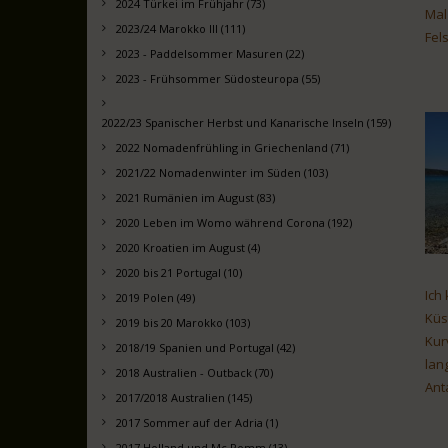
2024 Türkei im Frühjahr (73)
Mal
2023/24 Marokko III (111)
Fel
2023 - Paddelsommer Masuren (22)
2023 - Frühsommer Südosteuropa (55)
2022/23 Spanischer Herbst und Kanarische Inseln (159)
2022 Nomadenfrühling in Griechenland (71)
2021/22 Nomadenwinter im Süden (103)
2021 Rumänien im August (83)
2020 Leben im Womo während Corona (192)
2020 Kroatien im August (4)
2020 bis 21 Portugal (10)
Ich
2019 Polen (49)
Küs
2019 bis 20 Marokko (103)
Kur
2018/19 Spanien und Portugal (42)
lan
2018 Australien - Outback (70)
Ant
2017/2018 Australien (145)
2017 Sommer auf der Adria (1)
2017 Holland und Mc Pomm (13)