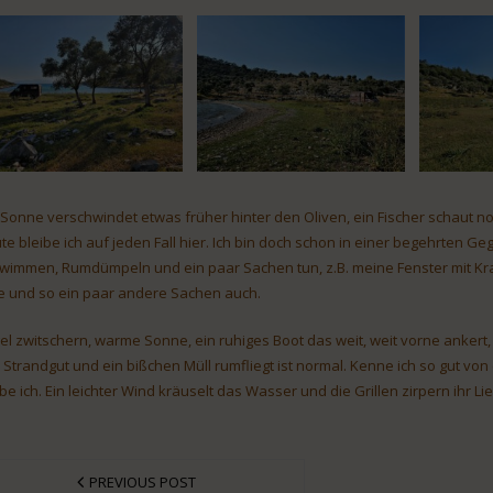
 Sonne verschwindet etwas früher hinter den Oliven, ein Fischer schaut 
te bleibe ich auf jeden Fall hier. Ich bin doch schon in einer begehrten
wimmen, Rumdümpeln und ein paar Sachen tun, z.B. meine Fenster mit Kra
te und so ein paar andere Sachen auch.
el zwitschern, warme Sonne, ein ruhiges Boot das weit, weit vorne ankert,
 Strandgut und ein bißchen Müll rumfliegt ist normal. Kenne ich so gut von 
ibe ich. Ein leichter Wind kräuselt das Wasser und die Grillen zirpern ihr Lie
PREVIOUS POST