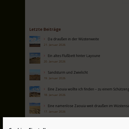
Letzte Beiträge
Da draußen in der Wüstenweite
21. Januar 2026
Ein altes Flußbett hinter Layoune
20. Januar 2026
Sandsturm und Zwielicht
19. Januar 2026
Eine Zaouia wollte ich finden – zu einem Schütz
18. Januar 2026
Eine namenlose Zaouia weit draußen im Wüstens
17. Januar 2026
Alte Mauern hinter Boujdour
16. Januar 2026