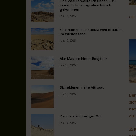
Eine Zaouia wollte ich finden – zu
einem Schützengraben bin ich
gekommen
Jan. 18, 2026
ein
Eine namenlose Zaouia weit draußen
im Wüstensand
Jan. 17, 2026
Alte Mauern hinter Boujdour
Jan. 16, 2026
Sicheldünen nahe Aftisaat
Jan. 15, 2026
Der
sic
näc
die
Zaouia – ein heiliger Ort
Jan. 14, 2026
35 