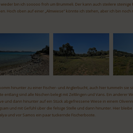
 wieder bin ich sooooo froh um Brummeli. Der kann auch steilere steinige
sen. Hoch oben auf einer „Almwiese“ könnte ich stehen, aber ich bin noch 
 komm hinunter zu einer Fischer- und Anglerbucht, auch hier tummeln sie si
te entlang sind alle Nischen belegt mit Zeltlingen und Vans. Ein anderer 
ve und dann hinunter auf ein Stück abgefressene Wiese in einem Olivenru
gsam und mit Gefühl über die felsige Stelle und dann hinunter. Hier bleibe
alya und vor Samos ein paar tuckernde Fischerboote.