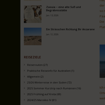
näc
der
Zaouia – eine alte Sufi und
Begräbnisstätte
so 
Jan. 13, 2026
Päa
Die
Pla
Ein Strässchen Richtung Bir Anzarane
Jan. 12, 2026
REISEZIELE
Reiserouten (27)
Praktische Reiseinfo für Australien (1)
Allgemein (2)
25/26 Winterreise in den Süden (72)
Ich
2025 Sommer Kurztrip nach Rumänien (16)
Ort
2025 Frühling auf Kreta (69)
wei
2024/25 Marokko IV (81)