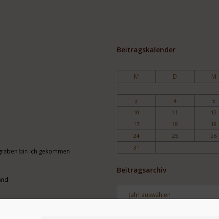
Beitragskalender
M
D
M
3
4
5
10
11
12
17
18
19
24
25
26
31
engraben bin ich gekommen
Beitragsarchiv
and
Archiv