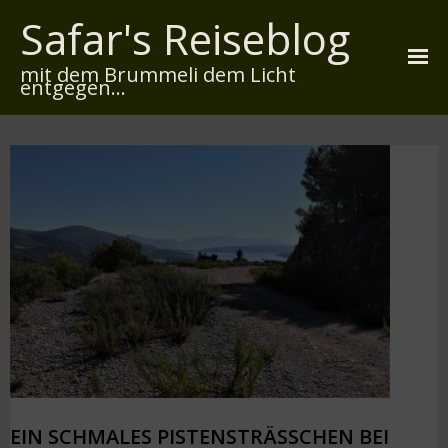
Safar's Reiseblog
mit dem Brummeli dem Licht
entgegen...
Startseite
Über mich
Reiserouten
Widmung
Kontakt
Impressum
Datenschutz
EIN SCHMALES PISTENSTRÄSSCHEN BEI