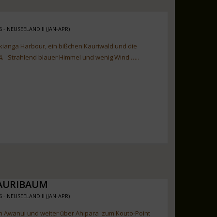
6 - NEUSEELAND II (JAN-APR)
kianga Harbour, ein bißchen Kauriwald und die
4. Strahlend blauer Himmel und wenig Wind …..
KAURIBAUM
6 - NEUSEELAND II (JAN-APR)
 in Awanui und weiter über Ahipara zum Kouto-Point