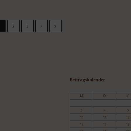
1
2
3
Beitragskalender
M
D
M
3
4
5
10
11
12
17
18
19