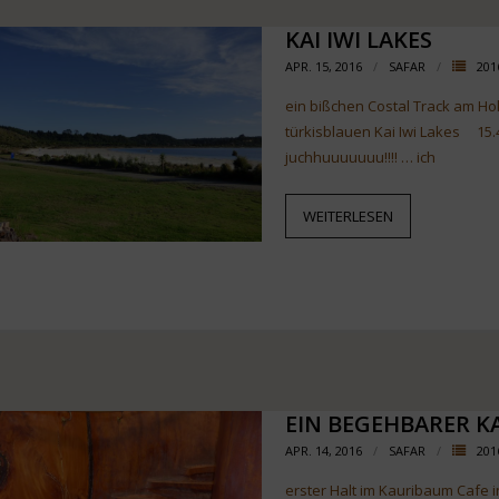
KAI IWI LAKES
APR. 15, 2016
SAFAR
201
ein bißchen Costal Track am Ho
türkisblauen Kai Iwi Lakes 15.
juchhuuuuuuu!!!! … ich
WEITERLESEN
EIN BEGEHBARER 
APR. 14, 2016
SAFAR
201
erster Halt im Kauribaum Cafe