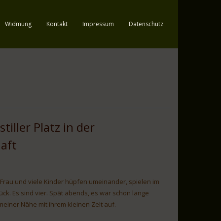
Widmung
Kontakt
Impressum
Datenschutz
tiller Platz in der
aft
 Frau und viele Kinder hüpfen umeinander, spielen im
ck. Es sind vier. Spät abends, es war schon lange
meiner Nähe mit ihrem kleinen Zelt auf.