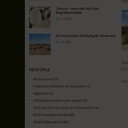
mic
Zaouia – eine alte Sufi und
Begräbnisstätte
Jan. 13, 2026
Ein Strässchen Richtung Bir Anzarane
Jan. 12, 2026
Spä
Kon
REISEZIELE
Reiserouten (27)
So 
Praktische Reiseinfo für Australien (1)
Allgemein (2)
25/26 Winterreise in den Süden (72)
2025 Sommer Kurztrip nach Rumänien (16)
2025 Frühling auf Kreta (69)
2024/25 Marokko IV (81)