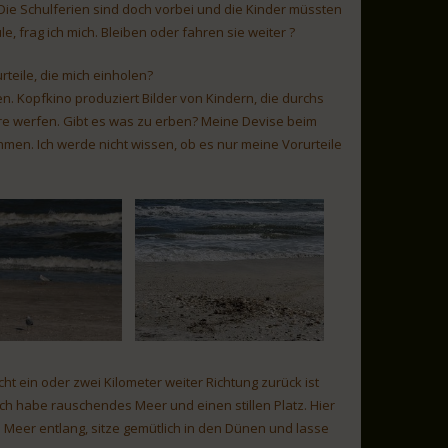
 Die Schulferien sind doch vorbei und die Kinder müssten
le, frag ich mich. Bleiben oder fahren sie weiter ?
rteile, die mich einholen?
en. Kopfkino produziert Bilder von Kindern, die durchs
ere werfen. Gibt es was zu erben? Meine Devise beim
hmen. Ich werde nicht wissen, ob es nur meine Vorurteile
ht ein oder zwei Kilometer weiter Richtung zurück ist
ch habe rauschendes Meer und einen stillen Platz. Hier
m Meer entlang, sitze gemütlich in den Dünen und lasse