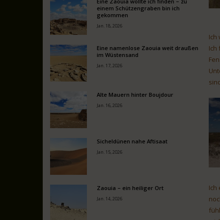
Eine Zaouia wollte ich finden – zu
einem Schützengraben bin ich
gekommen
Jan. 18, 2026
Ich
Ich
Eine namenlose Zaouia weit draußen
im Wüstensand
Fen
Jan. 17, 2026
Unt
sin
Alte Mauern hinter Boujdour
Jan. 16, 2026
Sicheldünen nahe Aftisaat
Jan. 15, 2026
Ich
Zaouia – ein heiliger Ort
noc
Jan. 14, 2026
füh