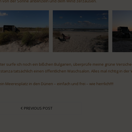
h von der Sonne anblinzeln und dem Wind zerzausen.
ter surfe ich noch ein bißchen Bulgarien, überprüfe meine grüne Versicher
stanza tatsächlich einen öffentlichen Waschsalon. Alles mal richtig in de
ein Meeresplatz in den Dünen – einfach und frei – wie herrlich!!!!
PREVIOUS POST