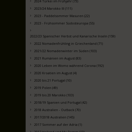
2024 Türkei im Frühjahr (73)
2023/24 Marokko III (111)
2023 - Paddelsommer Masuren (22)
2023 - Frühsommer Südosteuropa (55)
2022/23 Spanischer Herbst und Kanarische Inseln (159)
2022 Nomadenfrühling in Griechenland (71)
2021/22 Nomadenwinter im Süden (103)
2021 Rumänien im August (83)
2020 Leben im Womo während Corona (192)
2020 Kroatien im August (4)
2020 bis 21 Portugal (10)
2019 Polen (49)
2019 bis 20 Marokko (103)
2018/19 Spanien und Portugal (42)
2018 Australien - Outback (70)
2017/2018 Australien (145)
2017 Sommer auf der Adria (1)
2017 Holland und Mc Pomm (13)