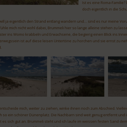
Ist es eine Roma-Familie?
doch eigentlich in die Schu
 will ja eigentlich den Strand entlang wandern und… sind es nur meine Voru
 fühle mich nicht wohl dabei, Brummeli hier so lange alleine stehen zu lass
ster ins Womo krabbeln und Erwachsene, die begierig einen Blick ins Inn
erwegssein ist auf diese leisen Untertöne zu horchen und sie ernst zu ne
d.
 entscheide mich, weiter zu ziehen, winke ihnen noch zum Abschied. Vielleic
h so ein schöner Dünenplatz. Die Nachbarn sind weit genug entfernt und i
lt es sich gut an. Brummeli steht und ich laufe im weissen festen Sand de