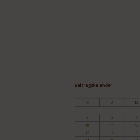
Beitragskalender
M
D
M
3
4
5
10
11
12
17
18
19