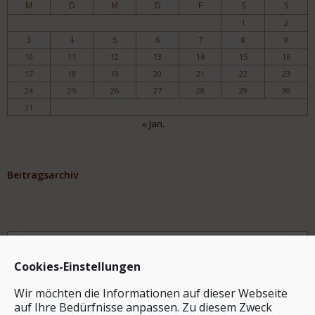
M
D
M
D
F
S
S
1
2
3
4
5
6
7
8
9
10
11
12
13
14
15
16
17
18
19
20
21
22
23
24
25
26
27
28
29
30
31
« Jan.
Beitragsarchiv
Archiv
Cookies-Einstellungen
Wir möchten die Informationen auf dieser Webseite
auf Ihre Bedürfnisse anpassen. Zu diesem Zweck