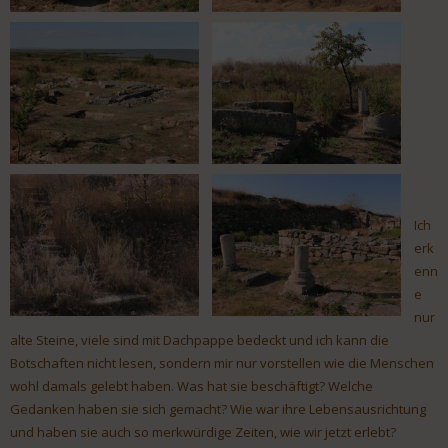
Ich
erk
enn
e
nur
alte Steine, viele sind mit Dachpappe bedeckt und ich kann die
Botschaften nicht lesen, sondern mir nur vorstellen wie die Menschen
wohl damals gelebt haben. Was hat sie beschäftigt? Welche
Gedanken haben sie sich gemacht? Wie war ihre Lebensausrichtung
und haben sie auch so merkwürdige Zeiten, wie wir jetzt erlebt?