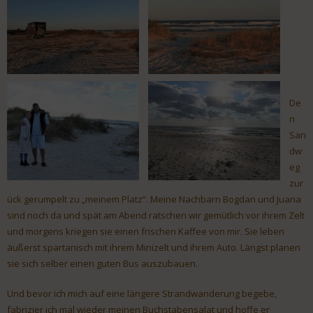
De
n
San
dw
eg
zur
ück gerumpelt zu „meinem Platz“. Meine Nachbarn Bogdan und Juana
sind noch da und spät am Abend ratschen wir gemütlich vor ihrem Zelt
und morgens kriegen sie einen frischen Kaffee von mir. Sie leben
äußerst spartanisch mit ihrem Minizelt und ihrem Auto. Längst planen
sie sich selber einen guten Bus auszubauen.
Und bevor ich mich auf eine längere Strandwanderung begebe,
fabrizier ich mal wieder meinen Buchstabensalat und hoffe er