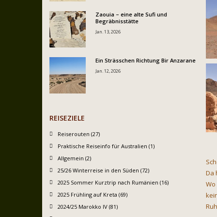
Zaouia – eine alte Sufi und
Begräbnisstätte
Jan. 13, 2026
Ein Strässchen Richtung Bir Anzarane
Jan. 12, 2026
REISEZIELE
Reiserouten (27)
Praktische Reiseinfo für Australien (1)
Allgemein (2)
Sch
25/26 Winterreise in den Süden (72)
Da 
2025 Sommer Kurztrip nach Rumänien (16)
Wo 
2025 Frühling auf Kreta (69)
kei
Ruh
2024/25 Marokko IV (81)