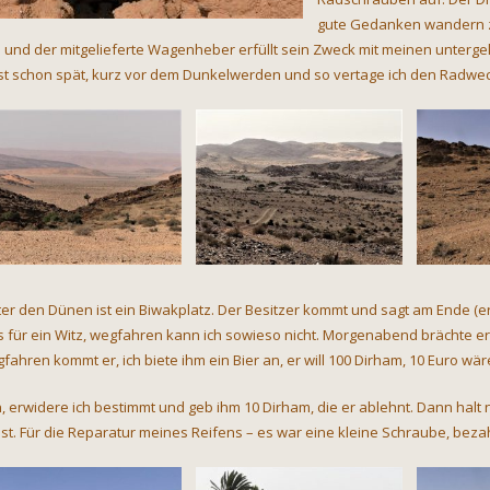
gute Gedanken wandern zu
h und der mitgelieferte Wagenheber erfüllt sein Zweck mit meinen unterge
ist schon spät, kurz vor dem Dunkelwerden und so vertage ich den Radwec
ter den Dünen ist ein Biwakplatz. Der Besitzer kommt und sagt am Ende (er 
 für ein Witz, wegfahren kann ich sowieso nicht. Morgenabend brächte er
fahren kommt er, ich biete ihm ein Bier an, er will 100 Dirham, 10 Euro wär
, erwidere ich bestimmt und geb ihm 10 Dirham, die er ablehnt. Dann halt 
ist. Für die Reparatur meines Reifens – es war eine kleine Schraube, bezah