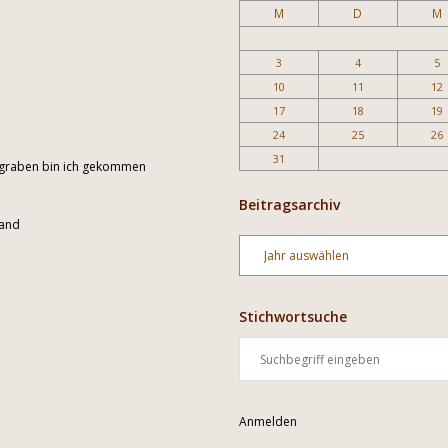
M
D
M
3
4
5
10
11
12
17
18
19
24
25
26
31
engraben bin ich gekommen
Beitragsarchiv
sand
Archiv
Stichwortsuche
Anmelden