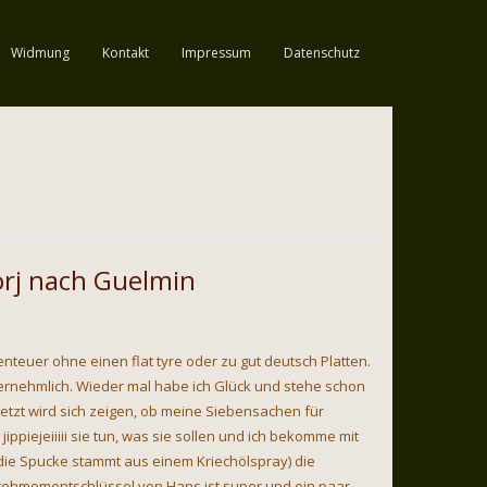
Widmung
Kontakt
Impressum
Datenschutz
orj nach Guelmin
teuer ohne einen flat tyre oder zu gut deutsch Platten.
 vernehmlich. Wieder mal habe ich Glück und stehe schon
Jetzt wird sich zeigen, ob meine Siebensachen für
jippiejeiiiii sie tun, was sie sollen und ich bekomme mit
die Spucke stammt aus einem Kriechölspray) die
ehmomentschlüssel von Hans ist super und ein paar