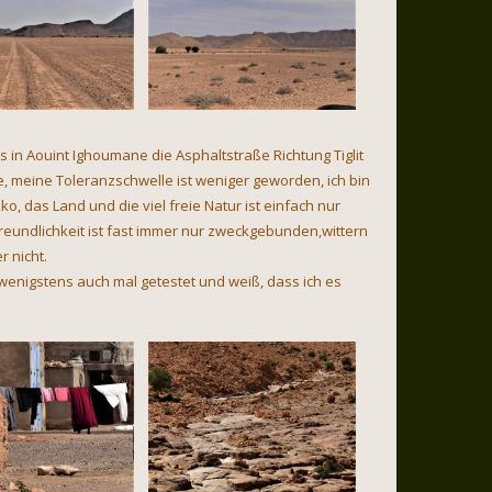
s in Aouint Ighoumane die Asphaltstraße Richtung Tiglit
be, meine Toleranzschwelle ist weniger geworden, ich bin
 das Land und die viel freie Natur ist einfach nur
Freundlichkeit ist fast immer nur zweckgebunden,wittern
r nicht.
 wenigstens auch mal getestet und weiß, dass ich es