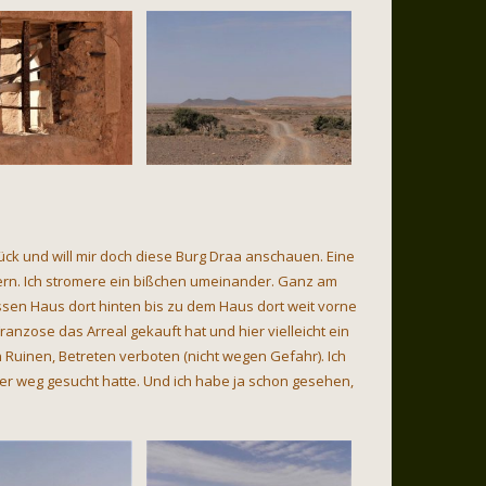
urück und will mir doch diese Burg Draa anschauen. Eine
ern. Ich stromere ein bißchen umeinander. Ganz am
sen Haus dort hinten bis zu dem Haus dort weit vorne
ranzose das Arreal gekauft hat und hier vielleicht ein
 Ruinen, Betreten verboten (nicht wegen Gefahr). Ich
er weg gesucht hatte. Und ich habe ja schon gesehen,