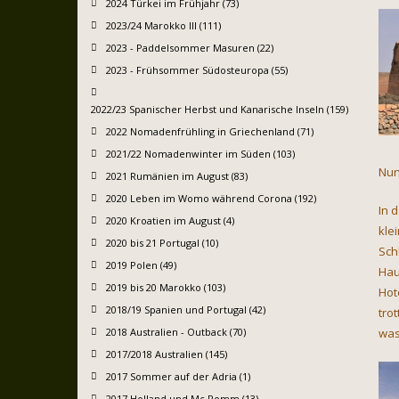
2024 Türkei im Frühjahr (73)
2023/24 Marokko III (111)
2023 - Paddelsommer Masuren (22)
2023 - Frühsommer Südosteuropa (55)
2022/23 Spanischer Herbst und Kanarische Inseln (159)
2022 Nomadenfrühling in Griechenland (71)
2021/22 Nomadenwinter im Süden (103)
Nun
2021 Rumänien im August (83)
2020 Leben im Womo während Corona (192)
In 
2020 Kroatien im August (4)
kle
2020 bis 21 Portugal (10)
Sch
2019 Polen (49)
Hau
2019 bis 20 Marokko (103)
Hot
2018/19 Spanien und Portugal (42)
tro
2018 Australien - Outback (70)
was
2017/2018 Australien (145)
2017 Sommer auf der Adria (1)
2017 Holland und Mc Pomm (13)