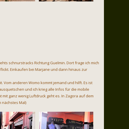
gehts schnurstracks Richtung Guelmin. Dort frage ich mich
 flickt. Einkaufen bei Marjane und dann hinaus zur
eit. Vom anderen Womo kommt jemand und hilft. Es ist
usquetschen und ich krieg alle Infos für die mobile
 mit ganz wenig Luftdruck geht es. In Zagora auf dem
n nächstes Mal)