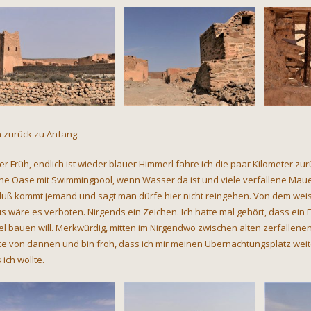
 zurück zu Anfang:
der Früh, endlich ist wieder blauer Himmerl fahre ich die paar Kilometer z
ine Oase mit Swimmingpool, wenn Wasser da ist und viele verfallene Mau
luß kommt jemand und sagt man dürfe hier nicht reingehen. Von dem weis
s wäre es verboten. Nirgends ein Zeichen. Ich hatte mal gehört, dass ein F
el bauen will. Merkwürdig, mitten im Nirgendwo zwischen alten zerfallenen
tte von dannen und bin froh, dass ich mir meinen Übernachtungsplatz weit
 ich wollte.