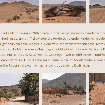
n rolle ich noch knapp 20 Kilometer durch herrlichste Wüstenlandschaft bi
 Goulmin berginnt. In Tiglit wieder die Horde schreiender Kinder. Ich glau
r genervt vom dem Geschreie, Gebettele und verdeckter Anmache. Marokko,
derbar, die Marrokaner selber mag ich nicht wirklich. Ihre oberflächliche 
 doch nur Diridari. Es ist schwer rauszukriegen, wer es ehrlich meint und we
 dann wartet in El Borj die Spezialaufgabe auf mich. So jetzt habe ich das
n. Die Räder sind zwar nicht ganz leicht, doch meine Kraft reicht.