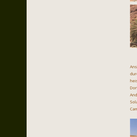
Ans
dur
hei
Dor
And
Sol
Cam