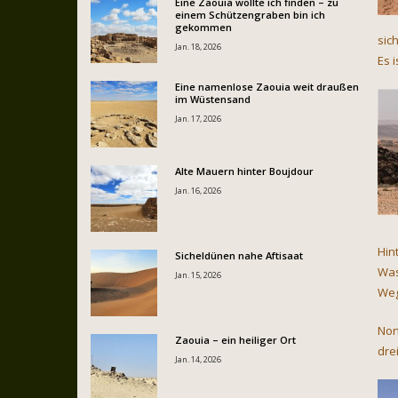
Eine Zaouia wollte ich finden – zu
einem Schützengraben bin ich
gekommen
sic
Jan. 18, 2026
Es 
Eine namenlose Zaouia weit draußen
im Wüstensand
Jan. 17, 2026
Alte Mauern hinter Boujdour
Jan. 16, 2026
Hin
Sicheldünen nahe Aftisaat
Was
Jan. 15, 2026
Weg
Non
Zaouia – ein heiliger Ort
dre
Jan. 14, 2026