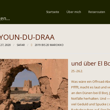
Startseite
Über mich
Reiserouten
en...
YOUN-DU-DRAA
 27, 2020
SAFAR
2019 BIS 20 MAROKKO
und über El B
25.-26.2.
Was wäre ein Offroad-Aben
Pfffft, macht es laut und
an den Dünen bei El Borj. 
Notfälle herhalten. Und — 
viel Geduld und Spucke ( 
Radschrauben auf. Der Dr