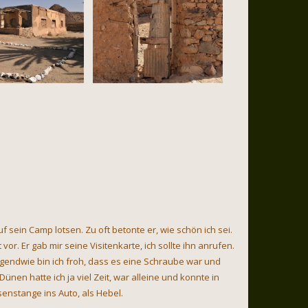
sein Camp lotsen. Zu oft betonte er, wie schön ich sei.
or. Er gab mir seine Visitenkarte, ich sollte ihn anrufen.
Irgendwie bin ich froh, dass es eine Schraube war und
nen hatte ich ja viel Zeit, war alleine und konnte in
enstange ins Auto, als Hebel.