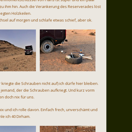
 ihm hin. Auch die Verankerung des Reserverades löst
legten Holzkeilen.
hsel auf morgen und schlafe etwas schief, aber ok.
kriegte die Schrauben nicht auf) ich dürfe hier bleiben.
 jemand, der die Schrauben aufkriegt. Und kurz vorm
en doch nix für uns.
nix und ich rolle davon. Einfach frech, unverschämt und
le ich 40 Dirham.