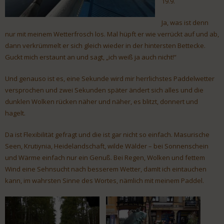
19.9.
Ja, was ist denn
nur mit meinem Wetterfrosch los. Mal hüpft er wie verrückt auf und ab,
dann verkrümmelt er sich gleich wieder in der hintersten Bettecke.
Guckt mich erstaunt an und sagt, „ich weiß ja auch nicht!“
Und genauso ist es, eine Sekunde wird mir herrlichstes Paddelwetter
versprochen und zwei Sekunden später ändert sich alles und die
dunklen Wolken rücken näher und näher, es blitzt, donnert und
hagelt.
Da ist Flexibilität gefragt und die ist gar nicht so einfach. Masurische
Seen, Krutiynia, Heidelandschaft, wilde Wälder – bei Sonnenschein
und Wärme einfach nur ein Genuß. Bei Regen, Wolken und fettem
Wind eine Sehnsucht nach besserem Wetter, damIt ich eintauchen
kann, im wahrsten Sinne des Wortes, nämlich mit meinem Paddel.