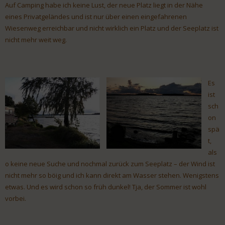
Auf Camping habe ich keine Lust, der neue Platz liegt in der Nähe
eines Privatgeländes und ist nur über einen eingefahrenen
Wiesenweg erreichbar und nicht wirklich ein Platz und der Seeplatz ist
nicht mehr weit weg.
Es
ist
sch
on
spä
t,
als
o keine neue Suche und nochmal zurück zum Seeplatz – der Wind ist
nicht mehr so böig und ich kann direkt am Wasser stehen. Wenigstens
etwas. Und es wird schon so früh dunkel! Tja, der Sommer ist wohl
vorbei.