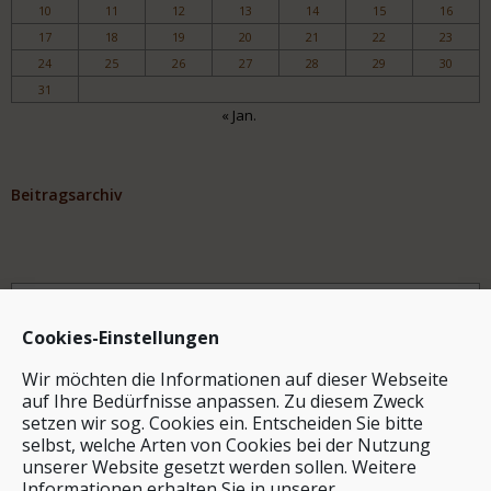
10
11
12
13
14
15
16
17
18
19
20
21
22
23
24
25
26
27
28
29
30
31
« Jan.
Beitragsarchiv
Archiv
Cookies-Einstellungen
Wir möchten die Informationen auf dieser Webseite
auf Ihre Bedürfnisse anpassen. Zu diesem Zweck
setzen wir sog. Cookies ein. Entscheiden Sie bitte
selbst, welche Arten von Cookies bei der Nutzung
unserer Website gesetzt werden sollen. Weitere
Stichwortsuche
Informationen erhalten Sie in unserer