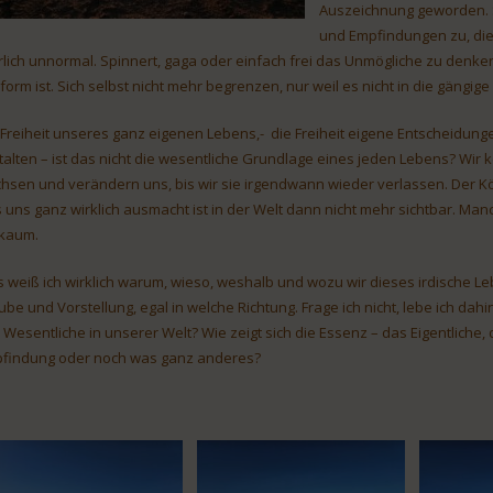
Auszeichnung geworden. 
und Empfindungen zu, die s
rlich unnormal. Spinnert, gaga oder einfach frei das Unmögliche zu denken.
form ist. Sich selbst nicht mehr begrenzen, nur weil es nicht in die gängi
 Freiheit unseres ganz eigenen Lebens,- die Freiheit eigene Entscheidungen 
talten – ist das nicht die wesentliche Grundlage eines jeden Lebens? Wir
hsen und verändern uns, bis wir sie irgendwann wieder verlassen. Der Körp
 uns ganz wirklich ausmacht ist in der Welt dann nicht mehr sichtbar. M
 kaum.
 weiß ich wirklich warum, wieso, weshalb und wozu wir dieses irdische Leb
ube und Vorstellung, egal in welche Richtung. Frage ich nicht, lebe ich dahi
 Wesentliche in unserer Welt? Wie zeigt sich die Essenz – das Eigentliche
findung oder noch was ganz anderes?