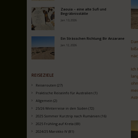
Zaouia – eine alte Sufi und
Begräbnisstätte
Jan. 13, 2026
Ein Strässchen Richtung Bir Anzarane
Dam
Jan. 12, 2026
biß
näc
Ich
REISEZIELE
lan
ohn
Reiserouten (27)
mei
Praktische Reiseinfo für Australien (1)
Ast
Allgemein (2)
25/26 Winterreise in den Süden (72)
2025 Sommer Kurztrip nach Rumänien (16)
2025 Frühling auf Kreta (69)
2024/25 Marokko IV (81)