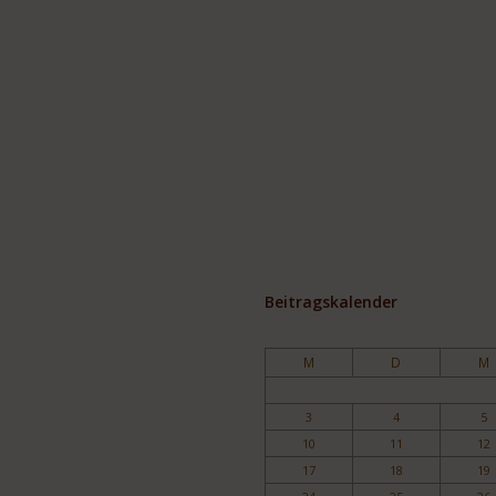
Beitragskalender
M
D
M
3
4
5
10
11
12
17
18
19