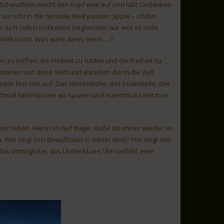
Schwurbeln macht den Kopf weit auf und läßt Gedanken
o nicht in die normale Welt passen. Jippiiii – ich bin
 Sich selbst nicht mehr begrenzen, nur weil es nicht
ge Welt passt. Was wäre denn, wenn….?
zu treffen, die Freiheit zu fühlen und die Freiheit zu
 kommen auf diese Welt und wandern durch die Zeit,
er löst sich auf. Das Wesentliche, das Essentielle, das
anchmal hinterlassen wir Spuren und manchmal sieht man
en leben. Wenn ich tief frage, stoße ich immer wieder an
n. Wie zeigt sich Bewußtsein in dieser Welt? Wie zeigt sich
, das Unmögliche, das Undenkbare? Ein Gefühl, eine