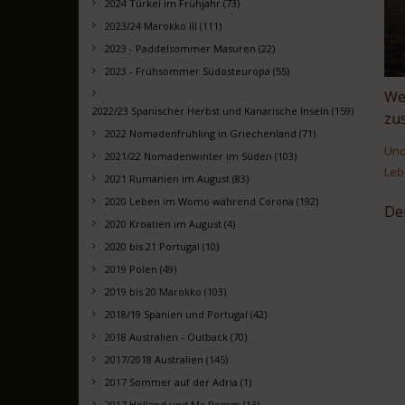
2024 Türkei im Frühjahr (73)
2023/24 Marokko III (111)
2023 - Paddelsommer Masuren (22)
2023 - Frühsommer Südosteuropa (55)
We
2022/23 Spanischer Herbst und Kanarische Inseln (159)
zu
2022 Nomadenfrühling in Griechenland (71)
Und
2021/22 Nomadenwinter im Süden (103)
Leb
2021 Rumänien im August (83)
2020 Leben im Womo während Corona (192)
De
2020 Kroatien im August (4)
2020 bis 21 Portugal (10)
2019 Polen (49)
2019 bis 20 Marokko (103)
2018/19 Spanien und Portugal (42)
2018 Australien - Outback (70)
2017/2018 Australien (145)
2017 Sommer auf der Adria (1)
2017 Holland und Mc Pomm (13)