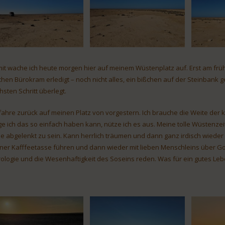
it wache ich heute morgen hier auf meinem Wüstenplatz auf. Erst am früh
chen Bürokram erledigt – noch nicht alles, ein bißchen auf der Steinbank
hsten Schritt überlegt.
 fahre zurück auf meinen Platz von vorgestern. Ich brauche die Weite d
ge ich das so einfach haben kann, nütze ich es aus. Meine tolle Wüstenzei
e abgelenkt zu sein. Kann herrlich träumen und dann ganz irdisch wieder 
ner Kafffeetasse führen und dann wieder mit lieben Menschleins über Gott
rologie und die Wesenhaftigkeit des Soseins reden. Was für ein gutes Lebe