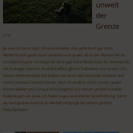
unweit
der
Grenze
27.9.
Ja, was ist denn das? Ich und erkältet, das geht doch gar nicht.
Wetterfrosch guckt auch verdutzt und quakt, ab in die Wärme mit dir.
So Kälteschauer verträgst du doch gar nicht. Recht hast du, murmel ich
mit kratziger Stimme. Anstatt Kaffee gibt es Salbeitee und später CDL.
Meine Allerheilmittel. Die haben wir doch alle und jeder schwört auf
seine Und was ist jetzt mit mir, darf ich endlich vorne sitzen, quakt
Frosch weiter und schaut mich fragend aus seinen großen runden
Kulleraugen an. Jaaa, ich habe sogar eine kleine Sitzerhöhung, damit
du rausgucken kannst. Er wedelt vergnügt mit seinen großen
Patschpfoten.