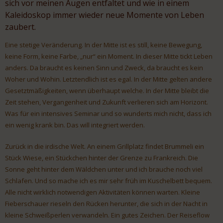
sich vor meinen Augen entfaltet und wie in einem
Kaleidoskop immer wieder neue Momente von Leben
zaubert.
Eine stetige Veränderung. In der Mitte ist es still, keine Bewegung,
keine Form, keine Farbe, „nur“ ein Moment. In dieser Mitte tickt Leben
anders. Da braucht es keinen Sinn und Zweck, da braucht es kein
Woher und Wohin. Letztendlich ist es egal. In der Mitte gelten andere
Gesetztmäßigkeiten, wenn überhaupt welche. In der Mitte bleibt die
Zeit stehen, Vergangenheit und Zukunft verlieren sich am Horizont.
Was für ein intensives Seminar und so wunderts mich nicht, dass ich
ein wenig krank bin. Das will integriert werden.
Zurück in die irdische Welt. An einem Grillplatz findet Brummeli ein
Stück Wiese, ein Stückchen hinter der Grenze zu Frankreich. Die
Sonne geht hinter dem Wäldchen unter und ich brauche noch viel
Schlafen. Und so mache ich es mir sehr früh im Kuschelbett bequem.
Alle nicht wirklich notwendigen Aktivitäten können warten. Kleine
Fieberschauer rieseln den Rücken herunter, die sich in der Nacht in
kleine Schweißperlen verwandeln. Ein gutes Zeichen. Der Reiseflow