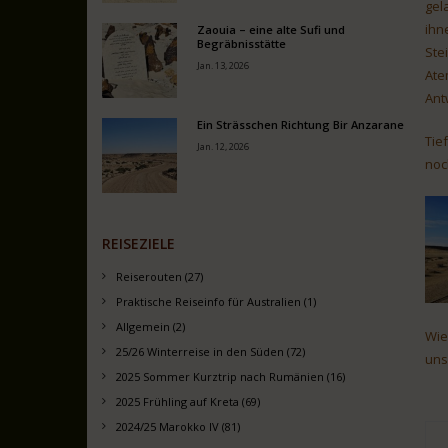
gel
ihn
Zaouia – eine alte Sufi und
Begräbnisstätte
Ste
Jan. 13, 2026
Ate
Ant
Ein Strässchen Richtung Bir Anzarane
Tie
Jan. 12, 2026
noc
REISEZIELE
Reiserouten (27)
Praktische Reiseinfo für Australien (1)
Allgemein (2)
Wie
25/26 Winterreise in den Süden (72)
uns
2025 Sommer Kurztrip nach Rumänien (16)
2025 Frühling auf Kreta (69)
2024/25 Marokko IV (81)