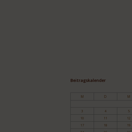
Beitragskalender
M
D
M
3
4
5
10
11
12
17
18
19