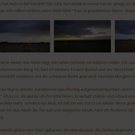
 hat mich so tief berührt? Ein Satz, behutsam in meine Hände gelegt, als 
sie sich selbst verletzt, wenn Stille fehlt.“ Das ist gnadenloser Sturm. W
 fahre weiter. Der Wind folgt, das wilde Geheule ein bißchen milder. Ein san
schimmender Berg. Ich darf ich bleiben. Es wird dunkel und der Wind bleibt
rnenlicht verblasst und die schwarze Nacht grau wird. Fast kein Morgensc
 da fegt er wieder. Sandkörner spiralförmig aufgewirbelt huschen übers L
n“. Ich tu so, als würde ich ihn nicht hören. Er wirbelt stärker und schaut 
ne Bitte mehr, sondern ein Muß. Ich laß ihn ein. Da ist sie wieder diese gr
 vor mir aus. Mach die Tür auf und steig tiefer hinab, höre ich flüsternd. 
g.
swände glatt in den Stein gehauen, die Wände rauh, die Stufen abgenützt 