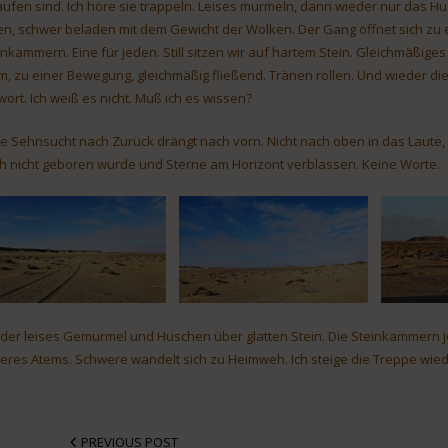
aufen sind. Ich höre sie trappeln. Leises murmeln, dann wieder nur das H
en, schwer beladen mit dem Gewicht der Wolken. Der Gang öffnet sich zu 
inkammern. Eine für jeden. Still sitzen wir auf hartem Stein. Gleichmäßig
m, zu einer Bewegung, gleichmäßig fließend. Tränen rollen. Und wieder d
wort. Ich weiß es nicht. Muß ich es wissen?
fe Sehnsucht nach Zurück drängt nach vorn. Nicht nach oben in das Laute, 
h nicht geboren wurde und Sterne am Horizont verblassen. Keine Worte.
der leises Gemurmel und Huschen über glatten Stein. Die Steinkammern jet
eres Atems. Schwere wandelt sich zu Heimweh. Ich steige die Treppe wiede
PREVIOUS POST