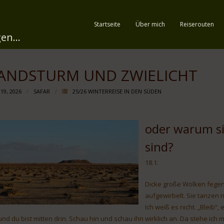
Startseite
Über mich
Reiserouten
en...
ANDSTURM UND ZWIELICHT
 19, 2026
SAFAR
25/26 WINTERREISE IN DEN SÜDEN
oder warum si
sind?
18.1.
Dicke große Wolken fegen 
aufgewirbelt. Sie tanzen n
Ich weiß es nicht. „Bleib“,
und du bist mitten drin. Schau hin und schau ihn wirklich an. Da stehe ich