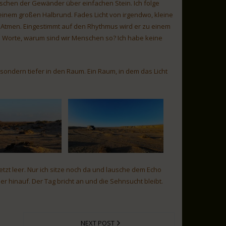
uschen der Gewänder über einfachen Stein. Ich folge
einem großen Halbrund. Fades Licht von irgendwo, kleine
es Atmen. Eingestimmt auf den Rhythmus wird er zu einem
ie Worte, warum sind wir Menschen so? Ich habe keine
sondern tiefer in den Raum. Ein Raum, in dem das Licht
zt leer. Nur ich sitze noch da und lausche dem Echo
r hinauf. Der Tag bricht an und die Sehnsucht bleibt.
NEXT POST