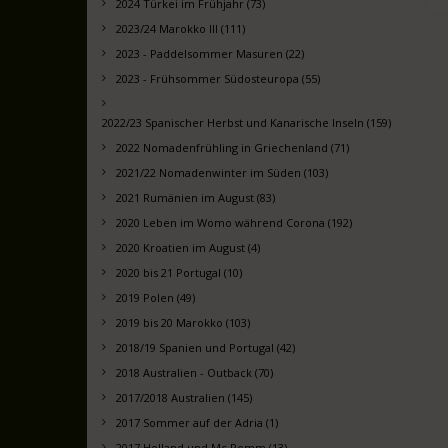
2024 Türkei im Frühjahr (73)
2023/24 Marokko III (111)
2023 - Paddelsommer Masuren (22)
2023 - Frühsommer Südosteuropa (55)
2022/23 Spanischer Herbst und Kanarische Inseln (159)
2022 Nomadenfrühling in Griechenland (71)
2021/22 Nomadenwinter im Süden (103)
2021 Rumänien im August (83)
2020 Leben im Womo während Corona (192)
2020 Kroatien im August (4)
2020 bis 21 Portugal (10)
2019 Polen (49)
2019 bis 20 Marokko (103)
2018/19 Spanien und Portugal (42)
2018 Australien - Outback (70)
2017/2018 Australien (145)
2017 Sommer auf der Adria (1)
2017 Holland und Mc Pomm (13)