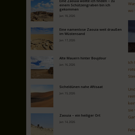
Eine Zaouia wollte ich finden – zu
Was
einem Schützengraben bin ich
gekommen
wo 
Jan. 18, 2026
Eine namenlose Zaouia weit draußen
im Wüstensand
Jan. 17, 2026
Alte Mauern hinter Boujdour
Ich
Jan. 16, 2026
rot
Ste
Sicheldünen nahe Aftisaat
Und
Jan. 15, 2026
rei
kei
sie
Zaouia – ein heiliger Ort
Gan
Jan. 14, 2026
Fel