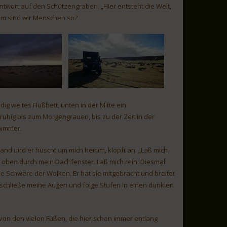
Antwort auf den Schützengraben. „Hier entsteht die Welt,
arum sind wir Menschen so?
dig weites Flußbett, unten in der Mitte ein
 ruhig bis zum Morgengrauen, bis zu der Zeit in der
himmer.
and und er huscht um mich herum, klopft an. „Laß mich
von oben durch mein Dachfenster. Laß mich rein. Diesmal
oße Schwere der Wolken. Er hat sie mitgebracht und breitet
Ich schließe meine Augen und folge Stufen in einen dunklen
von den vielen Füßen, die hier schon immer entlang