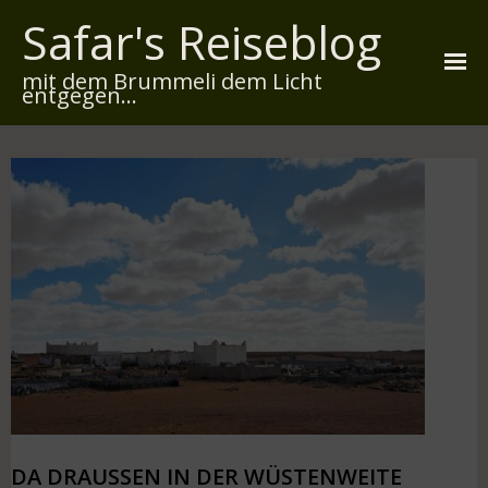
Safar's Reiseblog
mit dem Brummeli dem Licht
entgegen...
Startseite
Über mich
Reiserouten
Widmung
Kontakt
Impressum
Datenschutz
DA DRAUSSEN IN DER WÜSTENWEITE