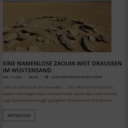
EINE NAMENLOSE ZAOUIA WEIT DRAUSSEN I
M WÜSTENSAND
JAN. 17, 2026
SAFAR
25/26 WINTERREISE IN DEN SÜDEN
oder die Sehnsucht der Nomaden … 16.1. Weit am Horizont ein
weißes viereckiges Haus und eine hohe Steele, die in den Himmel
ragt. Dazwischen kiesiger goldgelber Wüstensand. Drei Spuren
WEITERLESEN