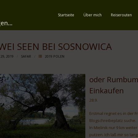
Startseite
Über mich
Reiserouten
en...
WEI SEEN BEI SOSNOWICA
 29, 2019
SAFAR
2019 POLEN
oder Rumbumm
Einkaufen
28.9.
Erstmal regnet es in der F
Blogschreibeplatz suche.
In Mielinik nur 9 km weite
putzen. Ich laß mir so la