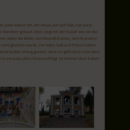
. Jeder kleine Ort, der etwas auf sich hält, hat seine
ue daneben gebaut. Stolz zeigt mir der Küster wie sie die
 mir dabei die Bilder vom Boandl Kramer, dem Brandner
 nicht glücklich wurde. Der liebe Gott und Petrus haben
briel mußte streng gucken, denn es geht doch nicht dass
d so ein paar Jahre hinausschlägt. Im Himmel oben haben