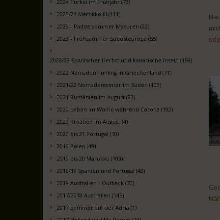
2024 Türkei im Frühjahr (73)
2023/24 Marokko III (111)
Nac
2023 - Paddelsommer Masuren (22)
mic
2023 - Frühsommer Südosteuropa (55)
ode
2022/23 Spanischer Herbst und Kanarische Inseln (159)
2022 Nomadenfrühling in Griechenland (71)
2021/22 Nomadenwinter im Süden (103)
2021 Rumänien im August (83)
2020 Leben im Womo während Corona (192)
2020 Kroatien im August (4)
2020 bis 21 Portugal (10)
2019 Polen (49)
2019 bis 20 Marokko (103)
2018/19 Spanien und Portugal (42)
2018 Australien - Outback (70)
Goo
2017/2018 Australien (145)
Näh
2017 Sommer auf der Adria (1)
2017 Holland und Mc Pomm (13)