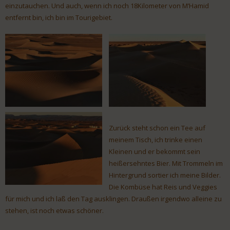
einzutauchen. Und auch, wenn ich noch 18Kilometer von M’Hamid
entfernt bin, ich bin im Tourigebiet.
Zurück steht schon ein Tee auf
meinem Tisch, ich trinke einen
Kleinen und er bekommt sein
heißersehntes Bier. Mit Trommeln im
Hintergrund sortier ich meine Bilder.
Die Kombüse hat Reis und Veggies
für mich und ich laß den Tag ausklingen. Draußen irgendwo alleine zu
stehen, ist noch etwas schöner.