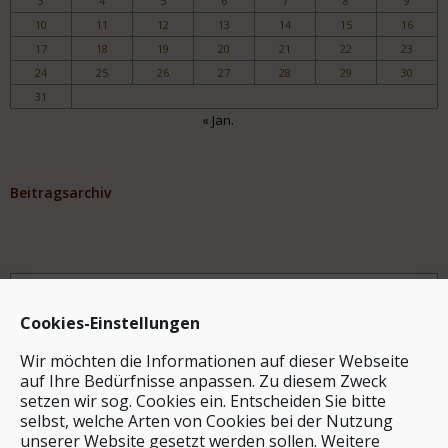
3
4
5
6
7
8
9
10
11
12
13
14
15
16
17
18
19
20
21
22
23
24
25
26
27
28
29
30
31
« Jan.
Beitragsarchiv
Archiv
Cookies-Einstellungen
Wir möchten die Informationen auf dieser Webseite
auf Ihre Bedürfnisse anpassen. Zu diesem Zweck
setzen wir sog. Cookies ein. Entscheiden Sie bitte
selbst, welche Arten von Cookies bei der Nutzung
unserer Website gesetzt werden sollen. Weitere