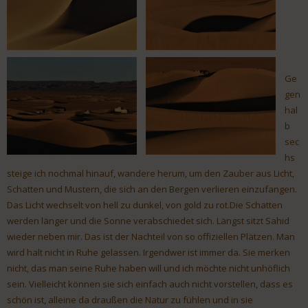
Ge
gen
hal
b
sec
hs
steige ich nochmal hinauf, wandere herum, um den Zauber aus Licht,
Schatten und Mustern, die sich an den Bergen verlieren einzufangen.
Das Licht wechselt von hell zu dunkel, von gold zu rot.Die Schatten
werden länger und die Sonne verabschiedet sich. Längst sitzt Sahid
wieder neben mir. Das ist der Nachteil von so offiziellen Plätzen. Man
wird halt nicht in Ruhe gelassen. Irgendwer ist immer da. Sie merken
nicht, das man seine Ruhe haben will und ich möchte nicht unhöflich
sein. Vielleicht können sie sich einfach auch nicht vorstellen, dass es
schön ist, alleine da draußen die Natur zu fühlen und in sie