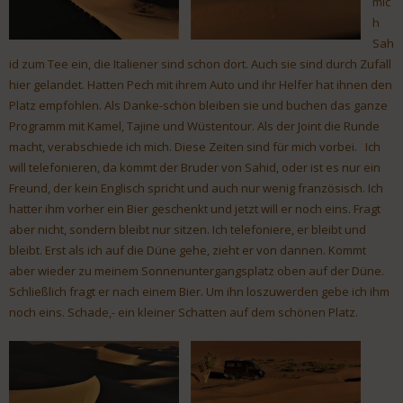
mic
h
Sah
id zum Tee ein, die Italiener sind schon dort. Auch sie sind durch Zufall
hier gelandet. Hatten Pech mit ihrem Auto und ihr Helfer hat ihnen den
Platz empfohlen. Als Danke-schön bleiben sie und buchen das ganze
Programm mit Kamel, Tajine und Wüstentour. Als der Joint die Runde
macht, verabschiede ich mich. Diese Zeiten sind für mich vorbei. Ich
will telefonieren, da kommt der Bruder von Sahid, oder ist es nur ein
Freund, der kein Englisch spricht und auch nur wenig französisch. Ich
hatter ihm vorher ein Bier geschenkt und jetzt will er noch eins. Fragt
aber nicht, sondern bleibt nur sitzen. Ich telefoniere, er bleibt und
bleibt. Erst als ich auf die Düne gehe, zieht er von dannen. Kommt
aber wieder zu meinem Sonnenuntergangsplatz oben auf der Düne.
Schließlich fragt er nach einem Bier. Um ihn loszuwerden gebe ich ihm
noch eins. Schade,- ein kleiner Schatten auf dem schönen Platz.