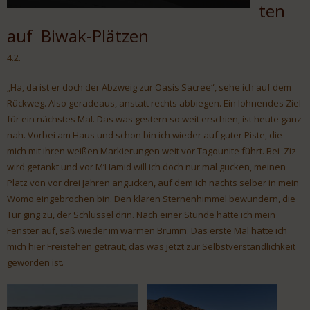
ten
auf Biwak-Plätzen
4.2.
„Ha, da ist er doch der Abzweig zur Oasis Sacree“, sehe ich auf dem
Rückweg. Also geradeaus, anstatt rechts abbiegen. Ein lohnendes Ziel
für ein nächstes Mal. Das was gestern so weit erschien, ist heute ganz
nah. Vorbei am Haus und schon bin ich wieder auf guter Piste, die
mich mit ihren weißen Markierungen weit vor Tagounite führt. Bei Ziz
wird getankt und vor M’Hamid will ich doch nur mal gucken, meinen
Platz von vor drei Jahren angucken, auf dem ich nachts selber in mein
Womo eingebrochen bin. Den klaren Sternenhimmel bewundern, die
Tür ging zu, der Schlüssel drin. Nach einer Stunde hatte ich mein
Fenster auf, saß wieder im warmen Brumm. Das erste Mal hatte ich
mich hier Freistehen getraut, das was jetzt zur Selbstverständlichkeit
geworden ist.