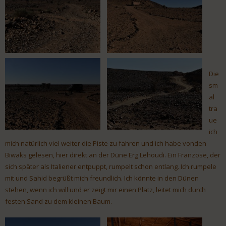
Die
sm
al
tra
ue
ich
mich natürlich viel weiter die Piste zu fahren und ich habe vonden
Biwaks gelesen, hier direkt an der Düne Erg Lehoudi. Ein Franzose, der
sich später als Italiener entpuppt, rumpelt schon entlang. Ich rumpele
mit und Sahid begrüßt mich freundlich. Ich könnte in den Dünen
stehen, wenn ich will und er zeigt mir einen Platz, leitet mich durch
festen Sand zu dem kleinen Baum.