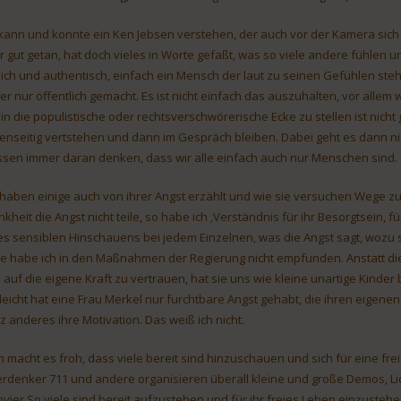
 kann und konnte ein Ken Jebsen verstehen, der auch vor der Kamera sich m
r gut getan, hat doch vieles in Worte gefaßt, was so viele andere fühlen 
lich und authentisch, einfach ein Mensch der laut zu seinen Gefühlen steh
 er nur öffentlich gemacht. Es ist nicht einfach das auszuhalten, vor al
 in die populistische oder rechtsverschwörerische Ecke zu stellen ist nic
enseitig vertstehen und dann im Gespräch bleiben. Dabei geht es dann n
sen immer daran denken, dass wir alle einfach auch nur Menschen sind.
 haben einige auch von ihrer Angst erzählt und wie sie versuchen Wege z
nkheit die Angst nicht teile, so habe ich ‚Verständnis für ihr Besorgtsein, f
es sensiblen Hinschauens bei jedem Einzelnen, was die Angst sagt, wozu 
e habe ich in den Maßnahmen der Regierung nicht empfunden. Anstatt di
 auf die eigene Kraft zu vertrauen, hat sie uns wie kleine unartige Kinde
lleicht hat eine Frau Merkel nur furchtbare Angst gehabt, die ihren eigenen 
z anderes ihre Motivation. Das weiß ich nicht.
h macht es froh, dass viele bereit sind hinzuschauen und sich für eine fre
rdenker 711 und andere organisieren überall kleine und große Demos, L
bvier.So viele sind bereit aufzustehen und für ihr freies Leben einzustehe