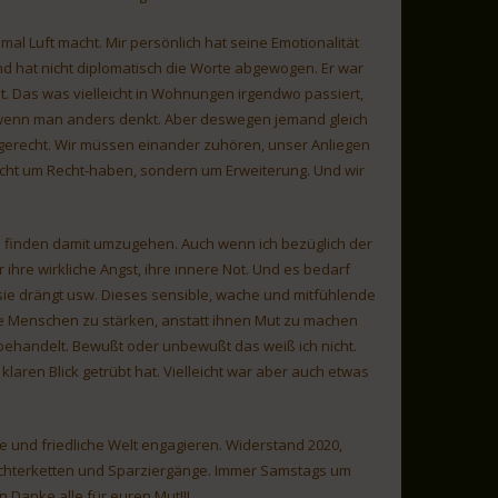
al Luft macht. Mir persönlich hat seine Emotionalität
und hat nicht diplomatisch die Worte abgewogen. Er war
t. Das was vielleicht in Wohnungen irgendwo passiert,
lem wenn man anders denkt. Aber deswegen jemand gleich
ht gerecht. Wir müssen einander zuhören, unser Anliegen
icht um Recht-haben, sondern um Erweiterung. Und wir
u finden damit umzugehen. Auch wenn ich bezüglich der
ür ihre wirkliche Angst, ihre innere Not. Und es bedarf
sie drängt usw. Dieses sensible, wache und mitfühlende
e Menschen zu stärken, anstatt ihnen Mut zu machen
r behandelt. Bewußt oder unbewußt das weiß ich nicht.
klaren Blick getrübt hat. Vielleicht war aber auch etwas
ie und friedliche Welt engagieren. Widerstand 2020,
ichterketten und Sparziergänge. Immer Samstags um
n Danke alle für euren Mut!!!