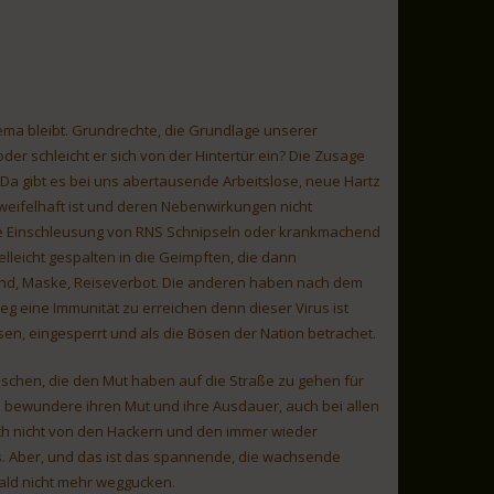
ma bleibt. Grundrechte, die Grundlage unserer
der schleicht er sich von der Hintertür ein? Die Zusage
 Da gibt es bei uns abertausende Arbeitslose, neue Hartz
weifelhaft ist und deren Nebenwirkungen nicht
die Einschleusung von RNS Schnipseln oder krankmachend
elleicht gespalten in die Geimpften, die dann
nd, Maske, Reiseverbot. Die anderen haben nach dem
g eine Immunität zu erreichen denn dieser Virus ist
n, eingesperrt und als die Bösen der Nation betrachet.
enschen, die den Mut haben auf die Straße zu gehen für
 bewundere ihren Mut und ihre Ausdauer, auch bei allen
uch nicht von den Hackern und den immer wieder
as. Aber, und das ist das spannende, die wachsende
ld nicht mehr weggucken.