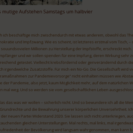
s mutige Aufstehen Samstags um halbvier
h ich beschäftige mich zwischendurch mit etwas anderem, obwohl das The
okratie und Impfzwang. Wie es scheint, ist letzteres erstmal vom Tisch, – o
 souundsovielen Millionen zu Herstellung der Impfstoffe, erschreckt mich.
Empfänger und wir sollen spenden für eine Impfung, deren Wirkung sehr z
reichend getestet. Vielleicht krebsfördernd oder genverändernd durch 
ch irgendwelche Zusatzstoffe. Für mich ein No-Go. Die Gesellschaft wird vi
tramaßnahmen zur Pandemievorsorge“ nicht einhalten müssen wie Absta
e der Pandemie, also jetzt, kaum Möglichkeit mehr, auf dem natürlichen We
n mal weg. Und so werden sie vom gesellschaftlichen Leben ausgeschlosse
 das das was wir wollen – sicherlich nicht. Und so bewundere ich all die M
 Grundrechte und die Bewahrung unserer körperlichen Unversehrtheit. Ich
 der neuen Partei Widerstand 2020. Sie lassen sich nicht unterkriegen, a
tauchenden gleichen Unterstellungen. Mal rechts, mal links, mal irgendw
ufriedenheit der Bevölkerung wird langsam wahrgenommen, man kann ba