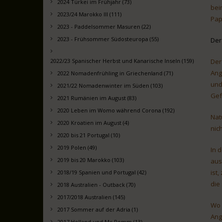
2024 Türkei im Frühjahr (73)
bei
2023/24 Marokko III (111)
Pap
2023 - Paddelsommer Masuren (22)
2023 - Frühsommer Südosteuropa (55)
Der
Der
2022/23 Spanischer Herbst und Kanarische Inseln (159)
Ang
2022 Nomadenfrühling in Griechenland (71)
und
2021/22 Nomadenwinter im Süden (103)
Gef
2021 Rumänien im August (83)
2020 Leben im Womo während Corona (192)
Nat
2020 Kroatien im August (4)
nic
2020 bis 21 Portugal (10)
2019 Polen (49)
In 
2019 bis 20 Marokko (103)
aus
ist
2018/19 Spanien und Portugal (42)
die
2018 Australien - Outback (70)
2017/2018 Australien (145)
Wo 
2017 Sommer auf der Adria (1)
Ang
2017 Holland und Mc Pomm (13)