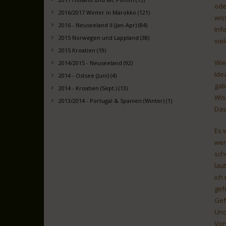
ode
2016/2017 Winter in Marokko (121)
wis
2016 - Neuseeland II (Jan-Apr) (84)
Inf
2015 Norwegen und Lappland (38)
vie
2015 Kroatien (19)
Wie
2014/2015 - Neuseeland (92)
Ide
2014 - Ostsee (Juni) (4)
gab
2014 - Kroatien (Sept.) (13)
Wis
2013/2014 - Portugal & Spanien (Winter) (1)
Das
Es 
wen
sch
lau
ich
gef
Gef
Und
Vor