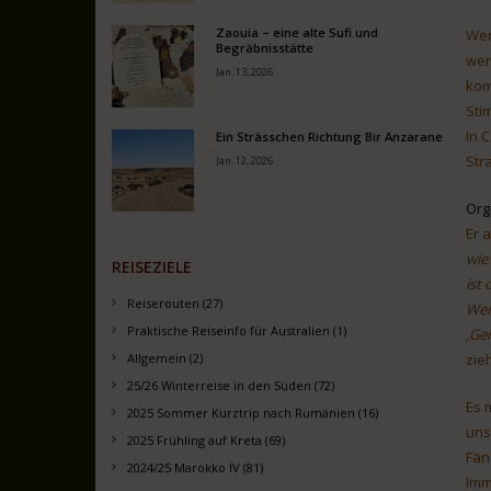
Zaouia – eine alte Sufi und
Wen
Begräbnisstätte
wer
Jan. 13, 2026
kom
Sti
In 
Ein Strässchen Richtung Bir Anzarane
Str
Jan. 12, 2026
Org
Er 
wie
REISEZIELE
ist 
Reiserouten (27)
Wen
Praktische Reiseinfo für Australien (1)
‚Ge
zie
Allgemein (2)
25/26 Winterreise in den Süden (72)
Es 
2025 Sommer Kurztrip nach Rumänien (16)
uns
2025 Frühling auf Kreta (69)
Fän
2024/25 Marokko IV (81)
Imm