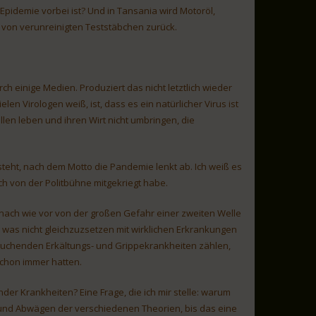
Epidemie vorbei ist? Und in Tansania wird Motoröl,
 von verunreinigten Teststäbchen zurück.
h einige Medien. Produziert das nicht letztlich wieder
len Virologen weiß, ist, dass es ein natürlicher Virus ist
llen leben und ihren Wirt nicht umbringen, die
steht, nach dem Motto die Pandemie lenkt ab. Ich weiß es
ch von der Politbühne mitgekriegt habe.
e nach wie vor von der großen Gefahr einer zweiten Welle
was nicht gleichzuzsetzen mit wirklichen Erkrankungen
tauchenden Erkältungs- und Grippekrankheiten zählen,
schon immer hatten.
er Krankheiten? Eine Frage, die ich mir stelle: warum
n und Abwägen der verschiedenen Theorien, bis das eine