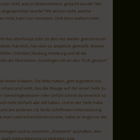
issen nicht, was in Hinterzimmern gedacht wurde? Wir
 abgesprochen wurde? Wir wissen nicht, welche
es nicht, kann nur vermuten. Und dann wabern viele,
eht das überhaupt oder ist dies nur wieder grenzenloser
rökeln, hat mich, hat viele so skeptisch gemacht. Warum
Wiehler, Köhnlein,Wodarg, Homburg und all die
icht die Ökonomen, Soziologen mit an den Tisch gesetzt?
 Wider-Fraktion. Die Mitte halten, geht eigentlich nur,
haut und sieht, das die Waage auf der einen Seite zu
n Gerechtigkeitssinn oder Gefühl schreit da innerlich so
h nicht einfach alle still halten. Und in der Tiefe habe
dann bei anderen z.B. Bodo Schiffmann Unterstützung
die man nachrecherchieren konnte, nahm er Angst vor der
htfertigen und so manchen „Shitstorm“ aushalten, den
zu stark meine Meinung zu vertreten usw.