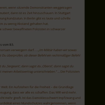
tieren, wenn sitzende Demonstranten weggetragen
iert, dann ist es Zeit hinzuschauen. In Stuttgart
g kundzutun. In Berlin gibt es laute und schrille
0cm zu wenig Abstand gehalten hat.
die schwer bewaffneten Polizisten in schwarzer
s vom 8.5.
ehorsam verweigern darf…..
„Im Militär haben wir sowas
t Du überprüfen, ob dieser Befehl ein rechtmäßiger Befehl
t du ‚Sergeant‘, dann sagst du ‚Oberst‘, dann sagst du
cht meinen Arbeitsvertrag unterschrieben.“ …
Die Polizisten
Welt. Ein Aufstehen für die Freiheit – die Grundlage
zeugung, dass wir alle es schaffen. Das WIR wird mehr.
icht mehr greift. Ist das Damoklesschwert Impfzwang und
 Absurdidität eines Mundschutzes wahrgenommen, wenn