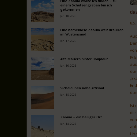
Eine Zaouia wollte ich finden – zu
einem Schützengraben bin ich
gekommen
da
Jan. 18, 2026
8.5.
Eine namenlose Zaouia weit draußen
im Wüstensand
Auc
Jan. 17, 2026
Dem
von
IV 
Alte Mauern hinter Boujdour
aus
Jan. 16, 2026
dur
„Ex
End
Sicheldünen nahe Aftisaat
dan
Jan. 15, 2026
Ist
die
Zaouia – ein heiliger Ort
von
Jan. 14, 2026
auf
Unz