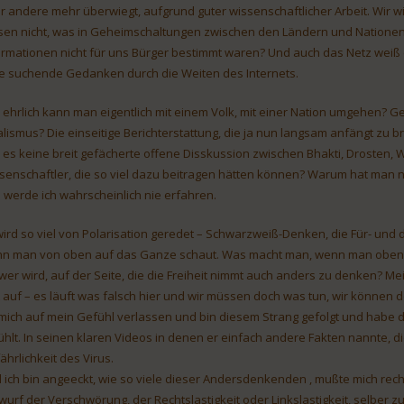
r andere mehr überwiegt, aufgrund guter wissenschaftlicher Arbeit. Wir w
sen nicht, was in Geheimschaltungen zwischen den Ländern und Nationen
ormationen nicht für uns Bürger bestimmt waren? Und auch das Netz weiß 
le suchende Gedanken durch die Weiten des Internets.
 ehrlich kann man eigentlich mit einem Volk, mit einer Nation umgehen? G
alismus? Die einseitige Berichterstattung, die ja nun langsam anfängt zu b
 es keine breit gefächerte offene Disskussion zwischen Bhakti, Drosten, 
senschaftler, die so viel dazu beitragen hätten können? Warum hat man n
 werde ich wahrscheinlich nie erfahren.
wird so viel von Polarisation geredet – Schwarzweiß-Denken, die Für- und die
n man von oben auf das Ganze schaut. Was macht man, wenn man oben sc
wer wird, auf der Seite, die die Freiheit nimmt auch anders zu denken? Mei
t auf – es läuft was falsch hier und wir müssen doch was tun, wir können doc
 mich auf mein Gefühl verlassen und bin diesem Strang gefolgt und habe 
ühlt. In seinen klaren Videos in denen er einfach andere Fakten nannte, 
ährlichkeit des Virus.
 ich bin angeeckt, wie so viele dieser Andersdenkenden , mußte mich rec
wurf der Verschwörung, der Rechtslastigkeit oder Linkslastigkeit, selber 