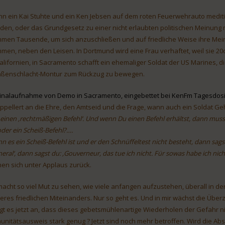
n ein Kai Stuhte und ein Ken Jebsen auf dem roten Feuerwehrauto medi
den, oder das Grundgesetz zu einer nicht erlaubten politischen Meinung mut
men Tausende, um sich anzuschließen und auf friedliche Weise ihre Meinun
mmen, neben den Leisen. In Dortmund wird eine Frau verhaftet, weil sie 2
Californien, in Sacramento schafft ein ehemaliger Soldat der US Marines, 
aßenschlacht-Montur zum Rückzug zu bewegen.
inalaufnahme von Demo in Sacramento, eingebettet bei KenFm Tagesdosi
appellert an die Ehre, den Amtseid und die Frage, wann auch ein Soldat G
 einen ‚rechtmäßigen Befehl‘. Und wenn Du einen Befehl erhältst, dann muss
oder ein Scheiß-Befehl?….
n es ein Scheiß-Befehl ist und er den Schnüffeltest nicht besteht, dann sags
neral‘, dann sagst du: ‚Gouverneur, das tue ich nicht. Für sowas habe ich ni
hen sich unter Applaus zurück.
macht so viel Mut zu sehen, wie viele anfangen aufzustehen, überall in der 
eres friedlichen Miteinanders. Nur so geht es. Und in mir wächst die Über
gt es jetzt an, dass dieses gebetsmühlenartige Wiederholen der Gefahr n
unitätsausweis stark genug ? Jetzt sind noch mehr betroffen. Wird die