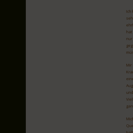
Ich
seh
ehr
hat
nur
geg
müs
Mir
Kra
ein
Aug
und
Vie
gan
Mic
Que
hal