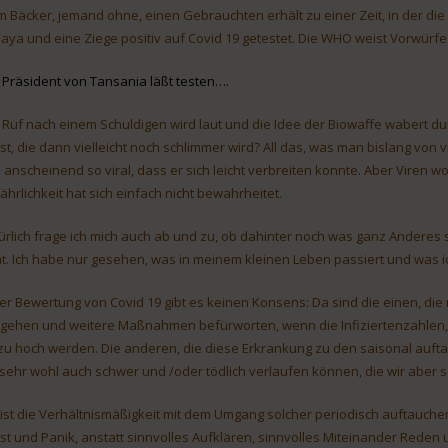
m Bäcker, jemand ohne, einen Gebrauchten erhält zu einer Zeit, in der die 
aya und eine Ziege positiv auf Covid 19 getestet. Die WHO weist Vorwürfe
 Präsident von Tansania läßt testen….
 Ruf nach einem Schuldigen wird laut und die Idee der Biowaffe wabert durc
st, die dann vielleicht noch schlimmer wird? All das, was man bislang von vie
 anscheinend so viral, dass er sich leicht verbreiten konnte. Aber Viren wo
ährlichkeit hat sich einfach nicht bewahrheitet.
ürlich frage ich mich auch ab und zu, ob dahinter noch was ganz Anderes 
ht. Ich habe nur gesehen, was in meinem kleinen Leben passiert und was i
der Bewertung von Covid 19 gibt es keinen Konsens: Da sind die einen, di
gehen und weitere Maßnahmen befürworten, wenn die Infiziertenzahlen, 
, zu hoch werden. Die anderen, die diese Erkrankung zu den saisonal auf
 sehr wohl auch schwer und /oder tödlich verlaufen können, die wir aber 
ist die Verhältnismäßigkeit mit dem Umgang solcher periodisch auftauchend
st und Panik, anstatt sinnvolles Aufklären, sinnvolles Miteinander Rede