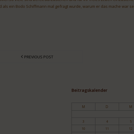
d als ein Bodo Schiffmann mal gefragt wurde, warum er das mache war sei
PREVIOUS POST
Beitragskalender
M
D
M
3
4
5
10
11
12