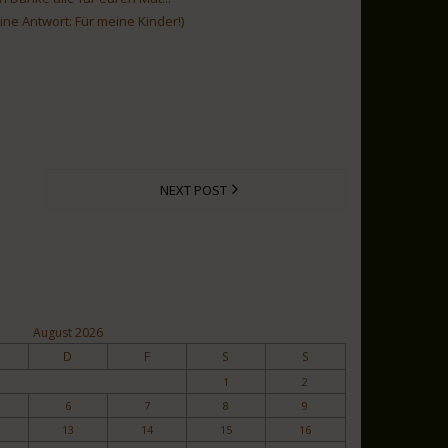
ne Antwort: Für meine Kinder!)
NEXT POST
August 2026
D
F
S
S
1
2
6
7
8
9
13
14
15
16