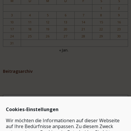
M
D
M
D
F
S
S
1
2
3
4
5
6
7
8
9
10
11
12
13
14
15
16
17
18
19
20
21
22
23
24
25
26
27
28
29
30
31
« Jan.
Beitragsarchiv
Archiv
Cookies-Einstellungen
Wir möchten die Informationen auf dieser Webseite
auf Ihre Bedürfnisse anpassen. Zu diesem Zweck