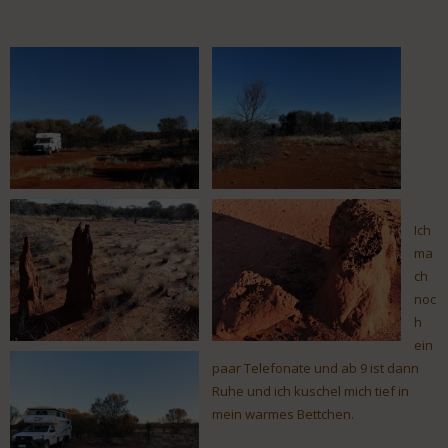
Ich
ma
ch
noc
h
ein
paar Telefonate und ab 9 ist dann
Ruhe und ich kuschel mich tief in
mein warmes Bettchen.