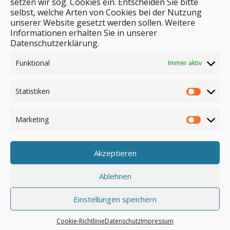
setzen wir sog. Cookies ein. Entscheiden Sie bitte
selbst, welche Arten von Cookies bei der Nutzung
unserer Website gesetzt werden sollen. Weitere
Stichwortsuche
Informationen erhalten Sie in unserer
Datenschutzerklärung.
Funktional
Immer aktiv
Statistiken
Marketing
Akzeptieren
Anmelden
Ablehnen
Einstellungen speichern
© by safar-reiseblog.de
Cookie-Richtlinie
Datenschutz
Impressum