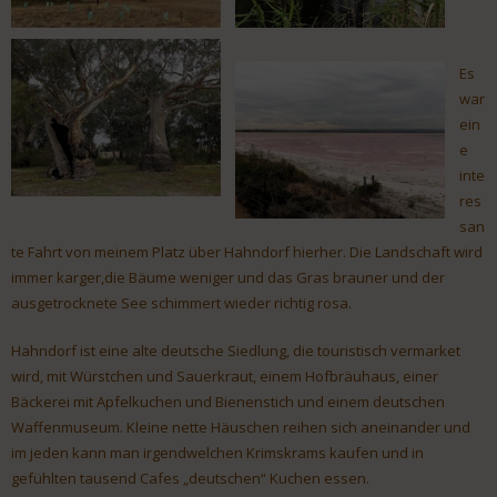
Es
war
ein
e
inte
res
san
te Fahrt von meinem Platz über Hahndorf hierher. Die Landschaft wird
immer karger,die Bäume weniger und das Gras brauner und der
ausgetrocknete See schimmert wieder richtig rosa.
Hahndorf ist eine alte deutsche Siedlung, die touristisch vermarket
wird, mit Würstchen und Sauerkraut, einem Hofbräuhaus, einer
Bäckerei mit Apfelkuchen und Bienenstich und einem deutschen
Waffenmuseum. Kleine nette Häuschen reihen sich aneinander und
im jeden kann man irgendwelchen Krimskrams kaufen und in
gefühlten tausend Cafes „deutschen“ Kuchen essen.