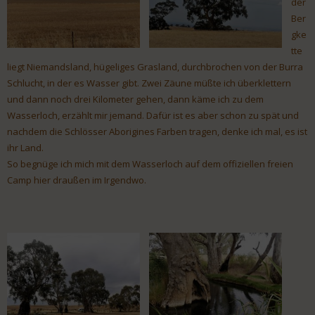
der
Ber
gke
tte
liegt Niemandsland, hügeliges Grasland, durchbrochen von der Burra
Schlucht, in der es Wasser gibt. Zwei Zäune müßte ich überklettern
und dann noch drei Kilometer gehen, dann käme ich zu dem
Wasserloch, erzählt mir jemand. Dafür ist es aber schon zu spät und
nachdem die Schlösser Aborigines Farben tragen, denke ich mal, es ist
ihr Land.
So begnüge ich mich mit dem Wasserloch auf dem offiziellen freien
Camp hier draußen im Irgendwo.