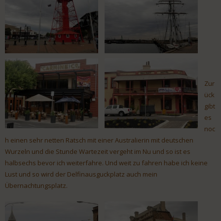
Zur
ück
gibt
es
noc
h einen sehr netten Ratsch mit einer Australierin mit deutschen
Wurzeln und die Stunde Wartezeit vergeht im Nu und so ist es
halbsechs bevor ich weiterfahre. Und weit zu fahren habe ich keine
Lust und so wird der Delfinausguckplatz auch mein
Übernachtungsplatz.