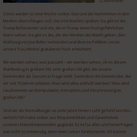
12.November
Schon wieder ist eine Woche vorbei, fast und die Nachrichten in den
Medien überschlagen sich. Die USA Wahlen spalten. Da gibt es die
Trump-Befürworter und die, die in Trump einen hochgefährlichen
Mann sehen. Da gibt es die, die den Medien die Macht geben, den
Wahlsieg von Joe Biden verkünden und diverse Politiker, voran
unsere Frau Merkel gratulieren hoch erleichtert.
Wir werden sehen, was passiert – wir werden sehen, ob es diesen
Wahlbetrug in großem Stil, sehr großen Stil gibt, die unsere
Demokratie als Ganzes in Frage stellt. Zumindest die Demokratie, die
wir seit 70 Jahren erleben. Was wird alles enthüllt werden? Was wird
rauskommen an Manipulation, Korruption und Veruntreuung im
großen Stil?
Sind wir als Normalbürger so viele Jahre hinters Licht geführt worden,
wirklich? Ich habe selber aus Bequemlichkeit und Gewohnheit
unseren Mainstreammedien geglaubt. Es lief ja alles und hinterfragen
war nicht so notwendig, denn mein Leben funktionierte. Ich konnte