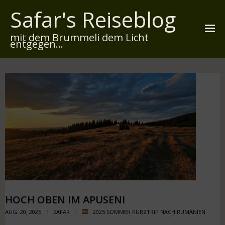
Safar's Reiseblog
mit dem Brummeli dem Licht
entgegen...
Startseite
Über mich
Reiserouten
Widmung
Kontakt
Impressum
Datenschutz
HOCH OBEN IM APUSENI
AUG. 20, 2025
SAFAR
2025 SOMMER KURZTRIP NACH RUMÄNIEN