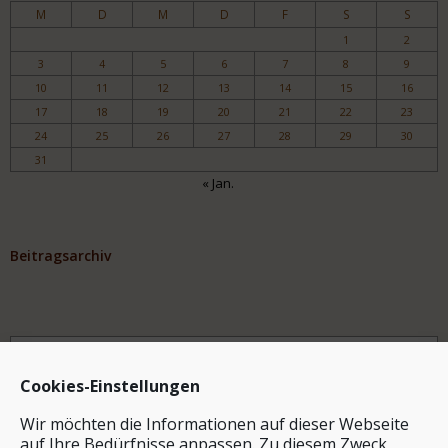
M
D
M
D
F
S
S
1
2
3
4
5
6
7
8
9
10
11
12
13
14
15
16
17
18
19
20
21
22
23
24
25
26
27
28
29
30
31
« Jan.
Beitragsarchiv
Archiv
Cookies-Einstellungen
Wir möchten die Informationen auf dieser Webseite
auf Ihre Bedürfnisse anpassen. Zu diesem Zweck