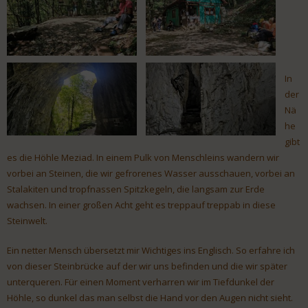
In
der
Nä
he
gibt
es die Höhle Meziad. In einem Pulk von Menschleins wandern wir
vorbei an Steinen, die wir gefrorenes Wasser ausschauen, vorbei an
Stalakiten und tropfnassen Spitzkegeln, die langsam zur Erde
wachsen. In einer großen Acht geht es treppauf treppab in diese
Steinwelt.
Ein netter Mensch übersetzt mir Wichtiges ins Englisch. So erfahre ich
von dieser Steinbrücke auf der wir uns befinden und die wir später
unterqueren. Für einen Moment verharren wir im Tiefdunkel der
Höhle, so dunkel das man selbst die Hand vor den Augen nicht sieht.