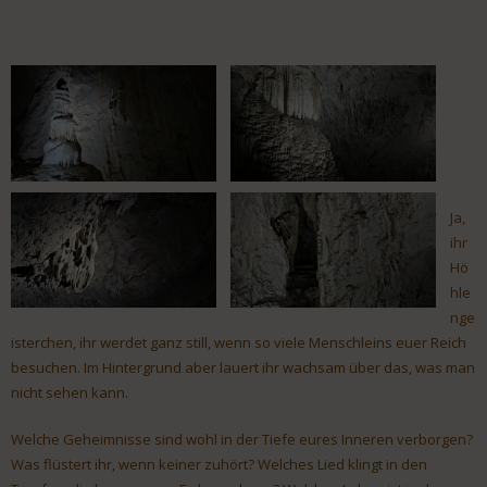
Ja,
ihr
Hö
hle
nge
isterchen, ihr werdet ganz still, wenn so viele Menschleins euer Reich
besuchen. Im Hintergrund aber lauert ihr wachsam über das, was man
nicht sehen kann.
Welche Geheimnisse sind wohl in der Tiefe eures Inneren verborgen?
Was flüstert ihr, wenn keiner zuhört? Welches Lied klingt in den