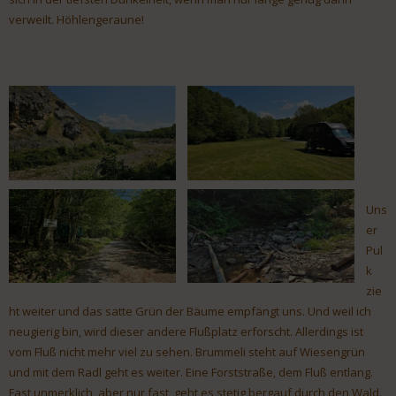
verweilt. Höhlengeraune!
Uns
er
Pul
k
zie
ht weiter und das satte Grün der Bäume empfängt uns. Und weil ich
neugierig bin, wird dieser andere Flußplatz erforscht. Allerdings ist
vom Fluß nicht mehr viel zu sehen. Brummeli steht auf Wiesengrün
und mit dem Radl geht es weiter. Eine Forststraße, dem Fluß entlang.
Fast unmerklich, aber nur fast, geht es stetig bergauf durch den Wald.