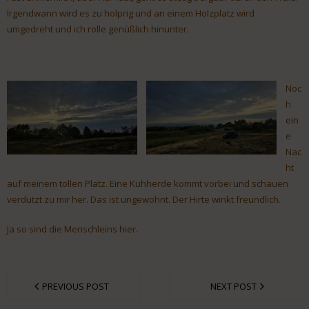
Irgendwann wird es zu holprig und an einem Holzplatz wird
umgedreht und ich rolle genüßlich hinunter.
Noc
h
ein
e
Nac
ht
auf meinem tollen Platz. Eine Kuhherde kommt vorbei und schauen
verdutzt zu mir her. Das ist ungewohnt. Der Hirte winkt freundlich.
Ja so sind die Menschleins hier.
PREVIOUS POST
NEXT POST