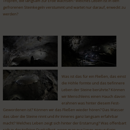
Tropfen, die langsam zur Erde wachsen? Welches Leben ist in den
gefrorenen Steinkegeln verstummt und wartet nur darauf, erweckt zu
werden?
Was ist das für ein Fließen, das einst
die Höhle formte und das tiefinnere
Leben der Steine berührte? Können
wir Menschleins einen Hauch davon
erahnen was hinter diesem Fest-
Gewordenen ist? Können wir das Fließen wieder hören? Das Wasser
das über die Steine rinnt und ihr Inneres ganz langsam erfahrbar
macht? Welches Leben zeigt sich hinter der Erstarrung? Was offenbart
sich in der tiefsten Dunkelheit, wenn man nur lange genug darin