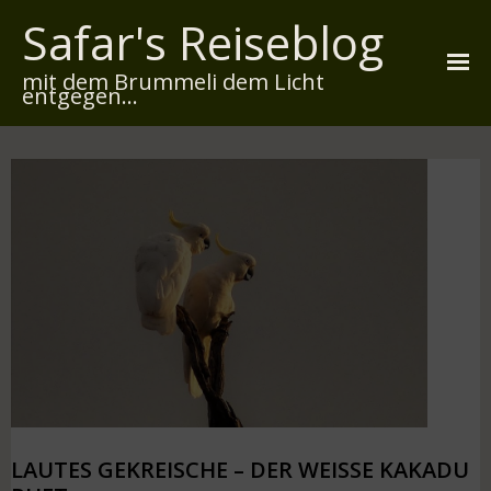
Safar's Reiseblog
mit dem Brummeli dem Licht
entgegen...
Startseite
Über mich
Reiserouten
Widmung
Kontakt
Impressum
Datenschutz
LAUTES GEKREISCHE – DER WEISSE KAKADU