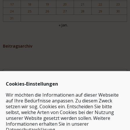
17
18
19
20
21
22
23
24
25
26
27
28
29
30
31
« Jan.
Beitragsarchiv
Archiv
Cookies-Einstellungen
Wir möchten die Informationen auf dieser Webseite
auf Ihre Bedürfnisse anpassen. Zu diesem Zweck
setzen wir sog. Cookies ein. Entscheiden Sie bitte
selbst, welche Arten von Cookies bei der Nutzung
unserer Website gesetzt werden sollen. Weitere
Stichwortsuche
Informationen erhalten Sie in unserer
Datenschutzerklärung.