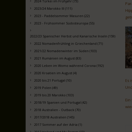
2024 Türkei im Frühjahr (73)
Par
2023/24 Marokko III (111)
Hip
2023 - Paddelsommer Masuren (22)
get
2023 - Frühsommer Südosteuropa (55)
2022/23 Spanischer Herbst und Kanarische Inseln (159)
2022 Nomadenfrühling in Griechenland (71)
2021/22 Nomadenwinter im Süden (103)
2021 Rumänien im August (83)
2020 Leben im Womo während Corona (192)
2020 Kroatien im August (4)
Es 
2020 bis 21 Portugal (10)
Und
2019 Polen (49)
2019 bis 20 Marokko (103)
Ein
2018/19 Spanien und Portugal (42)
wie
2018 Australien - Outback (70)
2017/2018 Australien (145)
2017 Sommer auf der Adria (1)
2017 Holland und Mc Pomm (13)