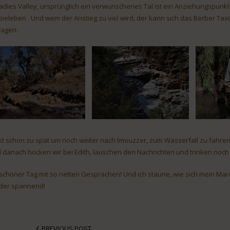
adies Valley, ursprünglich ein verwunschenes Tal ist ein Anziehungspunkt
pieleben . Und wem der Anstieg zu viel wird, der kann sich das Berber Ta
ragen.
ist schon zu spät um noch weiter nach Imouzzer, zum Wasserfall zu fahren. 
 danach hocken wir bei Edith, lauschen den Nachrichten und trinken noch 
 schöner Tag mit so netten Gesprächen! Und ich staune, wie sich mein Ma
der spannend!
PREVIOUS POST