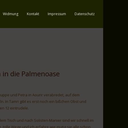
Widmung
Kontakt
Impressum
Datenschutz
a in die Palmenoase
Truppe und Petra in Aourir verabredet, auf dem
n. In Tamri gibt es erst noch ein bißchen Obst und
n 12 eintrudele.
dem Tisch und nach Solisten-Manier sind wir schnell im
, tolle Wege und ich erfahre wie mutig sie alle schon