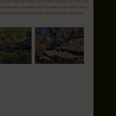
ischen Marokkobilder auf ihr Auto, fahren wir hoch zum
 den Kaskaden. Wunderschöne Farben, viele kleine Cafes
blieben. Ich strolche ein wenig umeinander, bevor ich