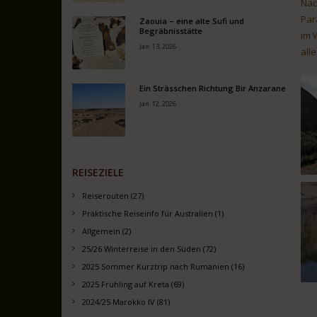
Nac
Par
Zaouia – eine alte Sufi und
Begräbnisstätte
im 
Jan. 13, 2026
all
Ein Strässchen Richtung Bir Anzarane
Jan. 12, 2026
REISEZIELE
Reiserouten (27)
Praktische Reiseinfo für Australien (1)
Allgemein (2)
25/26 Winterreise in den Süden (72)
2025 Sommer Kurztrip nach Rumänien (16)
2025 Frühling auf Kreta (69)
2024/25 Marokko IV (81)