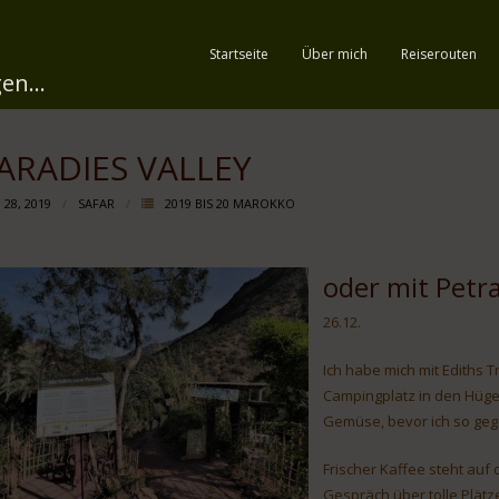
Startseite
Über mich
Reiserouten
en...
ARADIES VALLEY
 28, 2019
SAFAR
2019 BIS 20 MAROKKO
oder mit Petr
26.12.
Ich habe mich mit Ediths 
Campingplatz in den Hügel
Gemüse, bevor ich so gege
Frischer Kaffee steht auf 
Gespräch über tolle Plätze