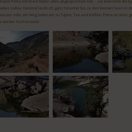
hdem Petra mit ihrem Maler alles abgesprochen hat … sie bekommt die typ
adies Valley. Diesmal laufe ich ganz hinunter bis zu den kleinen Seen in
Wasser oder am Weg laden ein zu Tajine, Tee und Kaffee. Petra ist oben ge
es wieder hoch kraxele.