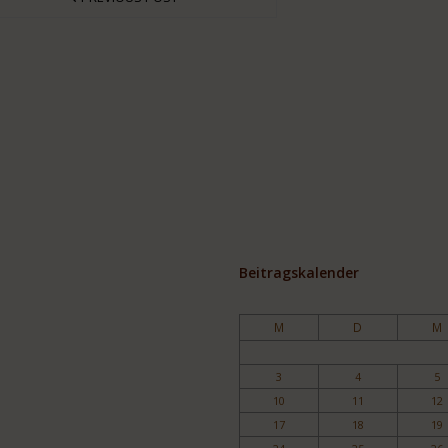
Beitragskalender
M
D
M
3
4
5
10
11
12
17
18
19