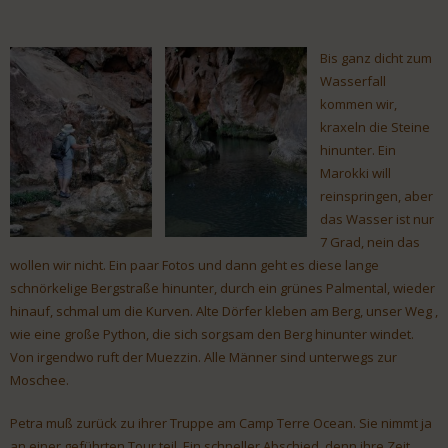
Bis ganz dicht zum
Wasserfall
kommen wir,
kraxeln die Steine
hinunter. Ein
Marokki will
reinspringen, aber
das Wasser ist nur
7 Grad, nein das
wollen wir nicht. Ein paar Fotos und dann geht es diese lange
schnörkelige Bergstraße hinunter, durch ein grünes Palmental, wieder
hinauf, schmal um die Kurven. Alte Dörfer kleben am Berg, unser Weg ,
wie eine große Python, die sich sorgsam den Berg hinunter windet.
Von irgendwo ruft der Muezzin. Alle Männer sind unterwegs zur
Moschee.
Petra muß zurück zu ihrer Truppe am Camp Terre Ocean. Sie nimmt ja
an einer geführten Tour teil. Ein schneller Abschied, denn ihre Zeit