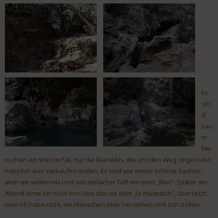
Es
sin
d
kau
m
Me
nschen am Wasserfall, nur die Marokkis, die uns den Weg zeigen und
natürlich was verkaufen wollen. Es sind wie immer schöne Sachen,
aber wir wollen nix Und viel einfacher fällt mir mein „Non“. Später am
Abend lerne ich noch von Uwe das mit dem „la mäandich“, übersetzt:
nein ich habe nicht, die Menschen eher verstehen und sich trollen.