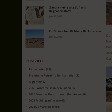
Zaouia – eine alte Sufi und
Begräbnisstätte
Jan. 13, 2026
Ein Strässchen Richtung Bir Anzarane
Dan
Jan. 12, 2026
lin
kos
aus
Car
REISEZIELE
Reiserouten (27)
Praktische Reiseinfo für Australien (1)
Allgemein (2)
25/26 Winterreise in den Süden (72)
2025 Sommer Kurztrip nach Rumänien (16)
2025 Frühling auf Kreta (69)
2024/25 Marokko IV (81)