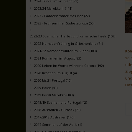
2024 Türkei im Frühjahr (73)
2023/24 Marokko III (111)
2023 - Paddelsommer Masuren (22)
2023 - Frühsommer Südosteuropa (55)
2022/23 Spanischer Herbst und Kanarische Inseln (159)
2022 Nomadenfrühling in Griechenland (71)
Kom
2021/22 Nomadenwinter im Süden (103)
sel
2021 Rumänien im August (83)
ode
2020 Leben im Womo während Corona (192)
Zie
2020 Kroatien im August (4)
und
2020 bis 21 Portugal (10)
Das
2019 Polen (49)
2019 bis 20 Marokko (103)
2018/19 Spanien und Portugal (42)
2018 Australien - Outback (70)
2017/2018 Australien (145)
2017 Sommer auf der Adria (1)
2017 Holland und Mc Pomm (13)