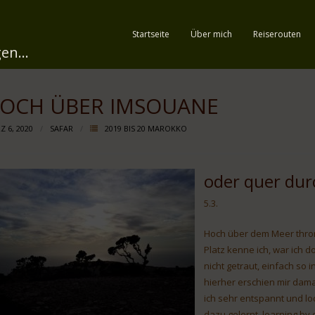
Startseite
Über mich
Reiserouten
en...
OCH ÜBER IMSOUANE
Z 6, 2020
SAFAR
2019 BIS 20 MAROKKO
oder quer dur
5.3.
Hoch über dem Meer thro
Platz kenne ich, war ich d
nicht getraut, einfach so 
hierher erschien mir dam
ich sehr entspannt und loc
dazu gelernt, learning by 