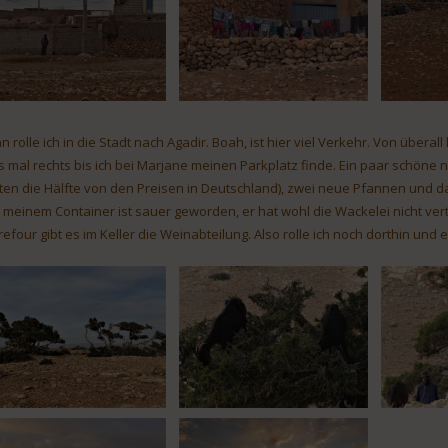
n rolle ich in die Stadt nach Agadir. Boah, ist hier viel Verkehr. Von überal
ks mal rechts bis ich bei Marjane meinen Parkplatz finde. Ein paar schön
ten die Hälfte von den Preisen in Deutschland), zwei neue Pfannen und das 
 meinem Container ist sauer geworden, er hat wohl die Wackelei nicht vert
refour gibt es im Keller die Weinabteilung. Also rolle ich noch dorthin und 