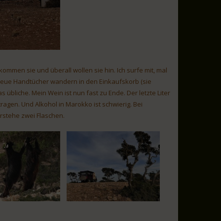
l kommen sie und überall wollen sie hin. Ich surfe mit, mal
e neue Handtücher wandern in den Einkaufskorb (sie
übliche. Mein Wein ist nun fast zu Ende. Der letzte Liter
ragen. Und Alkohol in Marokko ist schwierig. Bei
erstehe zwei Flaschen.