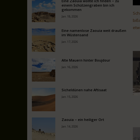
Eine Zaouia wollte ich finden – zu
einem Schützengraben bin ich
gekommen
Sch
Jan. 18, 2026
biß
etw
Eine namenlose Zaouia weit draußen
im Wüstensand
Jan. 17, 2026
Alte Mauern hinter Boujdour
Jan. 16, 2026
Sicheldünen nahe Aftisaat
Jan. 15, 2026
Zaouia – ein heiliger Ort
Jan. 14, 2026