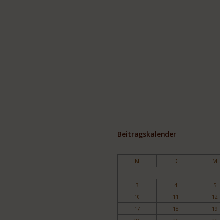
Beitragskalender
M
D
M
3
4
5
10
11
12
17
18
19