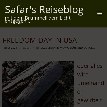
Safar's Reiseblog
mit dem Brummeli dem Licht
entgegen...
Startseite
FREEDOM-DAY IN USA
Über mich
FEB. 2, 2021
SAFAR
2020 LEBEN IM WOMO WÄHREND CORONA
Reiserouten
Widmung
oder alles
wird
Kontakt
umeinand
Impressum
er
Datenschutz
gewirbelt