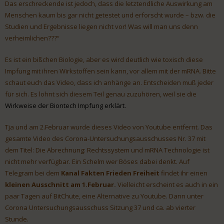
Das erschreckende ist jedoch, dass die letztendliche Auswirkung am
Menschen kaum bis gar nicht getestet und erforscht wurde – bzw. die
Studien und Ergebnisse liegen nicht vor! Was will man uns denn
verheimlichen???“
Es ist ein bißchen Biologie, aber es wird deutlich wie toxisch diese
Impfung mit ihren Wirkstoffen sein kann, vor allem mit der mRNA. Bitte
schaut euch das Video, dass ich anhänge an. Entscheiden muß jeder
für sich. Es lohnt sich diesem Teil genau zuzuhören, weil sie die
Wirkweise der Biontech Impfung erklärt.
Tja und am 2.Februar wurde dieses Video von Youtube entfernt. Das
gesamte Video des Corona-Untersuchungsausschusses Nr. 37 mit
dem Titel: Die Abrechnung: Rechtssystem und mRNA Technologie ist
nicht mehr verfügbar. Ein Schelm wer Böses dabei denkt. Auf
Telegram bei dem
Kanal Fakten Frieden Freiheit
findet ihr einen
kleinen Ausschnitt am 1.Februar.
Vielleicht erscheint es auch in ein
paar Tagen auf BitChute, eine Alternative zu Youtube. Dann unter
Corona Untersuchungsausschuss Sitzung 37 und ca. ab vierter
Stunde.