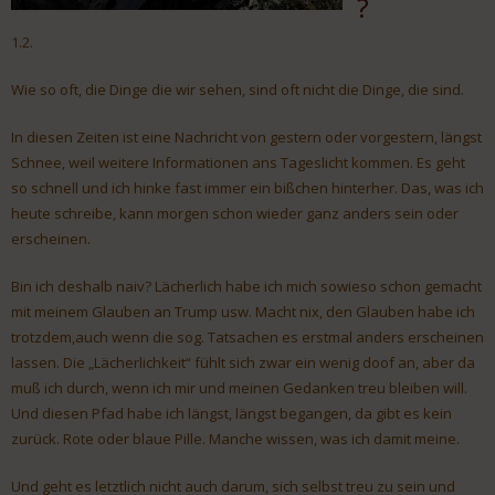
?
1.2.
Wie so oft, die Dinge die wir sehen, sind oft nicht die Dinge, die sind.
In diesen Zeiten ist eine Nachricht von gestern oder vorgestern, längst
Schnee, weil weitere Informationen ans Tageslicht kommen. Es geht
so schnell und ich hinke fast immer ein bißchen hinterher. Das, was ich
heute schreibe, kann morgen schon wieder ganz anders sein oder
erscheinen.
Bin ich deshalb naiv? Lächerlich habe ich mich sowieso schon gemacht
mit meinem Glauben an Trump usw. Macht nix, den Glauben habe ich
trotzdem,auch wenn die sog. Tatsachen es erstmal anders erscheinen
lassen. Die „Lächerlichkeit“ fühlt sich zwar ein wenig doof an, aber da
muß ich durch, wenn ich mir und meinen Gedanken treu bleiben will.
Und diesen Pfad habe ich längst, längst begangen, da gibt es kein
zurück. Rote oder blaue Pille. Manche wissen, was ich damit meine.
Und geht es letztlich nicht auch darum, sich selbst treu zu sein und