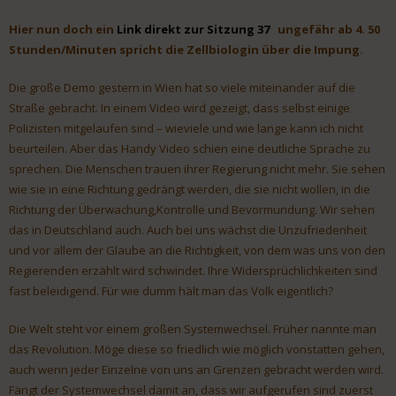
Hier nun doch ein
Link direkt zur Sitzung 37
ungefähr ab 4. 50
Stunden/Minuten spricht die Zellbiologin über die Impung.
Die große Demo gestern in Wien hat so viele miteinander auf die
Straße gebracht. In einem Video wird gezeigt, dass selbst einige
Polizisten mitgelaufen sind – wieviele und wie lange kann ich nicht
beurteilen. Aber das Handy Video schien eine deutliche Sprache zu
sprechen. Die Menschen trauen ihrer Regierung nicht mehr. Sie sehen
wie sie in eine Richtung gedrängt werden, die sie nicht wollen, in die
Richtung der Überwachung,Kontrolle und Bevormundung. Wir sehen
das in Deutschland auch. Auch bei uns wächst die Unzufriedenheit
und vor allem der Glaube an die Richtigkeit, von dem was uns von den
Regierenden erzählt wird schwindet. Ihre Widersprüchlichkeiten sind
fast beleidigend. Für wie dumm hält man das Volk eigentlich?
Die Welt steht vor einem großen Systemwechsel. Früher nannte man
das Revolution. Möge diese so friedlich wie möglich vonstatten gehen,
auch wenn jeder Einzelne von uns an Grenzen gebracht werden wird.
Fängt der Systemwechsel damit an, dass wir aufgerufen sind zuerst