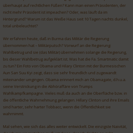
überhaupt auf rechtlichen Füßen? Kann man einen Präsidenten, der
nicht mehr Präsident ist impeachen? Oder, was läuft da im
Hintergrund? Warum ist das Weiße Haus seit 10 Tagen nachts dunkel,
total unbeleuchtet?
Wir erfahren heute, daß in Burma das Militär die Regierung
übernommen hat – Militärputsch? Vorwurf an die Regierung:
Wahlbetrug und sie (das Militär) übernehmen solange die Regierung,
bis dieser Wahlbetrug aufgeklärt ist. Was hat die Fa. Smartmatic damit
zu tun? Ein Foto von Obama und Hilary Clinton mit der Burmesischen
Aun San Suu Kyi zeigt, dass sie sehr freundlich und zugewandt
miteinander umgingen. Obama erinnert mich an Obamagate, d.h.u.a.
seine Verstrickung in die Abhöraffäre von Trumps
Wahlkampfkampagne. Vieles muß da auch an die Oberfläche bzw. in
die öffentliche Wahrnehmung gelangen. Hillary Clinton und ihre Emails
sind harter, sehr harter Tobbacc, wenn die Öffentlichkeit sie
wahrnimmt.
Mal sehen, wie sich das alles weiter entwickelt. Die einzigste Naivität,