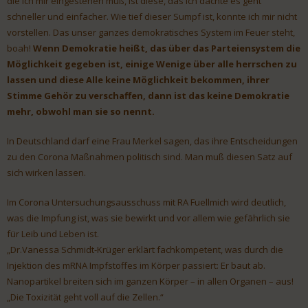
die ich mir eingestehen muß, ist diese, das ich dachte es geht
schneller und einfacher. Wie tief dieser Sumpf ist, konnte ich mir nicht
vorstellen. Das unser ganzes demokratisches System im Feuer steht,
boah!
Wenn Demokratie heißt, das über das Parteiensystem die
Möglichkeit gegeben ist, einige Wenige über alle herrschen zu
lassen und diese Alle keine Möglichkeit bekommen, ihrer
Stimme Gehör zu verschaffen, dann ist das keine Demokratie
mehr, obwohl man sie so nennt.
In Deutschland darf eine Frau Merkel sagen, das ihre Entscheidungen
zu den Corona Maßnahmen politisch sind. Man muß diesen Satz auf
sich wirken lassen.
Im Corona Untersuchungsausschuss mit RA Fuellmich wird deutlich,
was die Impfung ist, was sie bewirkt und vor allem wie gefährlich sie
für Leib und Leben ist.
„Dr.Vanessa Schmidt-Krüger erklärt fachkompetent, was durch die
Injektion des mRNA Impfstoffes im Körper passiert: Er baut ab.
Nanopartikel breiten sich im ganzen Körper – in allen Organen – aus!
„Die Toxizität geht voll auf die Zellen.“