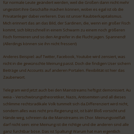
für normale Leute geändert werden, weil die Großen dann nicht mehr
ungestört ihre Geschäfte machen können, wobei es egal ist ob die
Privatanleger dabei verlieren. Das ist unser Raubtierkapitalismus.
Mich erinnert das an das Bild, der Sardinen, die, wenn ein großer Fisch
kommt, sich blitzschnell in einem Schwarm zu einem noch größeren
Fisch formieren und so den Angreifer in die Flucht jagen. Spannend!
(Allerdings können sie ihn nicht fressen!)
Anderes Beispiel: auf Twitter, Facebook, Youtube wird zensiert, was
nicht in die gewünschte Meinung passt. Doch die findigen User sichern
Beiträge und Accounts auf anderen Portalen. Flexibilität ist hier das
Zauberwort.
Telegram wird jetzt auch bei den Mainstreams heftigst demonisiert. Au
weia – Verschwörungstheoretiker, Nazis, Antisemiten und all dieses
schlimme rechtsradikale Volk tummelt sich da.Differenziert wird nicht,
sondern alles was nicht pro-Regierung ist, ist bäh! Bloß vorsicht und
Hände-weg, schreien da die Mainstreams im Chor. Meinungsvielfalt
darf nicht sein: eine Meinung ist die richtige und die anderen sind alle
ganz furchtbar böse. Das ist Spaltung! Warum hat man eigentlich