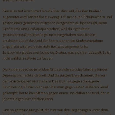
Was für eine Häme!
Genauso tief erschüttert bin ich über das Leid, das den Kindern
zugemutet wird. Mit Maske zu wenig Luft, mit neuen Schulbüchern und
Texten einer geheimen Infiltration ausgesetzt: du bist schuld, wenn
Großmama und Großapapa sterben, weil du irgendeine
gesundheitsschädliche Regel nicht eingehalten hast. Ich bin
erschüttert über das Leid der Eltern, denen die Kindesentnahme
angedroht wird, wenn sie nicht tun, was angeordnet ist.
Es ist so ein großes menschliches Drama, was sich hier abspielt. Es ist
nicht wirklich in Worte zu fassen.
Die Kinderspsychatrie ist überfüllt, so viele suicidgefährdete Kinder.
Depression macht sich breit. Und die jungen Erwachsenen, die vor
dem existentiellen Aus stehen? Das ist Krieg gegen die eigene
Bevölkerung. Früher in Kriegen hat man gegen einen äußeren Feind
gekämpft, heute kämpft man gegen einen unsichtbaren Feind, der in
jedem Gegenüber stecken kann.
Eine so gemeine Kriegslist, die hier von den Regierungen unter dem