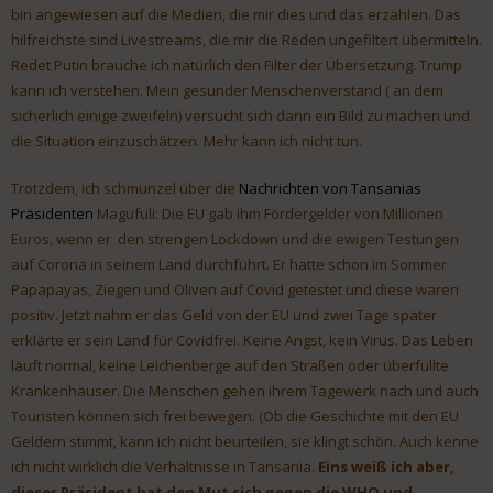
bin angewiesen auf die Medien, die mir dies und das erzählen. Das
hilfreichste sind Livestreams, die mir die Reden ungefiltert übermitteln.
Redet Putin brauche ich natürlich den Filter der Übersetzung. Trump
kann ich verstehen. Mein gesunder Menschenverstand ( an dem
sicherlich einige zweifeln) versucht sich dann ein Bild zu machen und
die Situation einzuschätzen. Mehr kann ich nicht tun.
Trotzdem, ich schmunzel über die
Nachrichten von Tansanias
Präsidenten
Magufuli: Die EU gab ihm Fördergelder von Millionen
Euros, wenn er den strengen Lockdown und die ewigen Testungen
auf Corona in seinem Land durchführt. Er hatte schon im Sommer
Papapayas, Ziegen und Oliven auf Covid getestet und diese waren
positiv. Jetzt nahm er das Geld von der EU und zwei Tage später
erklärte er sein Land für Covidfrei. Keine Angst, kein Virus. Das Leben
läuft normal, keine Leichenberge auf den Straßen oder überfüllte
Krankenhäuser. Die Menschen gehen ihrem Tagewerk nach und auch
Touristen können sich frei bewegen. (Ob die Geschichte mit den EU
Geldern stimmt, kann ich nicht beurteilen, sie klingt schön. Auch kenne
ich nicht wirklich die Verhältnisse in Tansania.
Eins weiß ich aber,
dieser Präsident hat den Mut sich gegen die WHO und