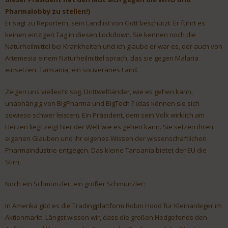
Pharmalobby zu stellen!)
Er sagt zu Reportern, sein Land ist von Gott beschützt. Er führt es
keinen einzigen Tag in diesen Lockdown. Sie kennen noch die
Naturheilmittel bei Krankheiten und ich glaube er war es, der auch von
Artemesia einem Naturheilmittel sprach, das sie gegen Malaria
einsetzen. Tansania, ein souveränes Land.
Zeigen uns vielleicht sog. Drittweltländer, wie es gehen kann,
unabhängig von BigPharma und BigTech ? (das können sie sich
sowieso schwer leisten). Ein Präsident, dem sein Volk wirklich am
Herzen liegt zeigt hier der Welt wie es gehen kann. Sie setzen ihren
eigenen Glauben und ihr eigenes Wissen der wissenschaftlichen
Pharmaindustrie entgegen. Das kleine Tansania bietet der EU die
Stirn.
Noch ein Schmunzler, ein großer Schmunzler:
In Amerika gibt es die Tradingplattform Robin Hood für Kleinanleger im
Aktienmarkt. Längst wissen wir, dass die großen Hedgefonds den