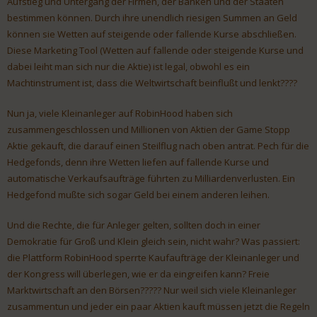
Aufstieg und Untergang der Firmen, der Banken und der Staaten
bestimmen können. Durch ihre unendlich riesigen Summen an Geld
können sie Wetten auf steigende oder fallende Kurse abschließen.
Diese Marketing Tool (Wetten auf fallende oder steigende Kurse und
dabei leiht man sich nur die Aktie) ist legal, obwohl es ein
Machtinstrument ist, dass die Weltwirtschaft beinflußt und lenkt????
Nun ja, viele Kleinanleger auf RobinHood haben sich
zusammengeschlossen und Millionen von Aktien der Game Stopp
Aktie gekauft, die darauf einen Steilflug nach oben antrat. Pech für die
Hedgefonds, denn ihre Wetten liefen auf fallende Kurse und
automatische Verkaufsaufträge führten zu Milliardenverlusten. Ein
Hedgefond mußte sich sogar Geld bei einem anderen leihen.
Und die Rechte, die für Anleger gelten, sollten doch in einer
Demokratie für Groß und Klein gleich sein, nicht wahr? Was passiert:
die Plattform RobinHood sperrte Kaufaufträge der Kleinanleger und
der Kongress will überlegen, wie er da eingreifen kann? Freie
Marktwirtschaft an den Börsen????? Nur weil sich viele Kleinanleger
zusammentun und jeder ein paar Aktien kauft müssen jetzt die Regeln