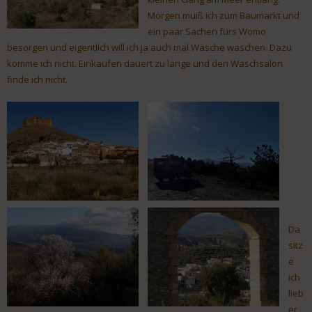
Morgen muiß ich zum Baumarkt und
ein paar Sachen fürs Womo
besorgen und eigentlich will ich ja auch mal Wäsche waschen. Dazu
komme ich nicht. Einkaufen dauert zu lange und den Waschsalon
finde ich nicht.
Da
sitz
e
ich
lieb
er