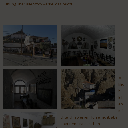
Lüftung über alle Stockwerke. das reicht.
Wir
klic
h
leb
en
mö
chte ich so einer Höhle nicht, aber
spannend ist es schon.