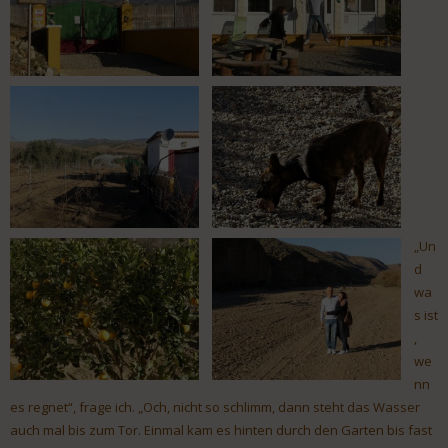
„Un
d
wa
s ist
,
we
nn
es regnet“, frage ich. „Och, nicht so schlimm, dann steht das Wasser
auch mal bis zum Tor. Einmal kam es hinten durch den Garten bis fast