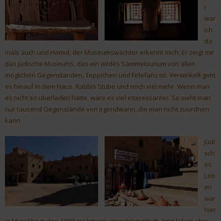
r
war
ich
da
mals auch und Hamid, der Museumswächter erkennt mich. Er zeigt mir
das jüdische Museums, das ein wildes Sammelsurium von allen
möglichen Gegenständen, Teppichen und Firlefanz ist. Verwinkelt geht
es hinauf in dem Haus. Rabbis Stube und noch viel mehr. Wenn man
es nicht so überladen hätte, wäre es viel interessanter. So sieht man
nur tausend Gegenstände von irgendwann, die man nicht zuordnen
kann.
Jüdi
sch
es
Leb
en
war
hier