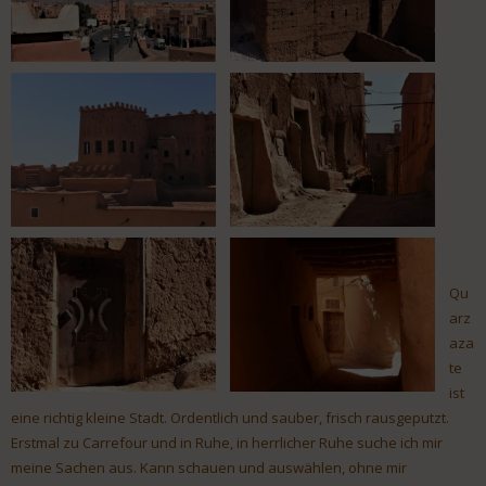
Qu
arz
aza
te
ist
eine richtig kleine Stadt. Ordentlich und sauber, frisch rausgeputzt.
Erstmal zu Carrefour und in Ruhe, in herrlicher Ruhe suche ich mir
meine Sachen aus. Kann schauen und auswählen, ohne mir