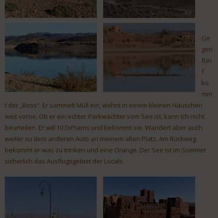
Ge
gen
fün
f
ko
mm
t der „Boss“. Er sammelt Müll ein, wohnt in einem kleinen Häuschen
weit vorne. Ob er ein echter Parkwächter vom See ist, kann ich nicht
beurteilen. Er will 10 Dirhams und bekommt sie. Wandert aber auch
weiter zu dem anderen Auto an meinem alten Platz. Am Rückweg
bekommt er was zu trinken und eine Orange. Der See ist im Sommer
sicherlich das Ausflugsgebiet der Locals.