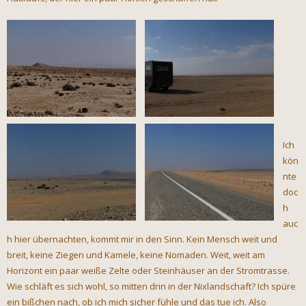
Ich
kön
nte
doc
h
auc
h hier übernachten, kommt mir in den Sinn. Kein Mensch weit und
breit, keine Ziegen und Kamele, keine Nomaden. Weit, weit am
Horizont ein paar weiße Zelte oder Steinhäuser an der Stromtrasse.
Wie schläft es sich wohl, so mitten drin in der Nixlandschaft? Ich spüre
ein bißchen nach, ob ich mich sicher fühle und das tue ich. Also