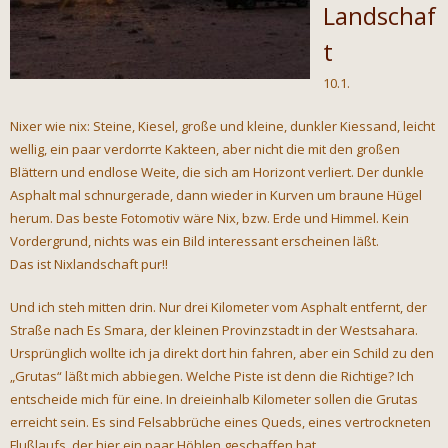
Landschaf
t
10.1.
Nixer wie nix: Steine, Kiesel, große und kleine, dunkler Kiessand, leicht
wellig, ein paar verdorrte Kakteen, aber nicht die mit den großen
Blättern und endlose Weite, die sich am Horizont verliert. Der dunkle
Asphalt mal schnurgerade, dann wieder in Kurven um braune Hügel
herum. Das beste Fotomotiv wäre Nix, bzw. Erde und Himmel. Kein
Vordergrund, nichts was ein Bild interessant erscheinen läßt.
Das ist Nixlandschaft pur!!
Und ich steh mitten drin. Nur drei Kilometer vom Asphalt entfernt, der
Straße nach Es Smara, der kleinen Provinzstadt in der Westsahara.
Ursprünglich wollte ich ja direkt dort hin fahren, aber ein Schild zu den
„Grutas“ läßt mich abbiegen. Welche Piste ist denn die Richtige? Ich
entscheide mich für eine. In dreieinhalb Kilometer sollen die Grutas
erreicht sein. Es sind Felsabbrüche eines Queds, eines vertrockneten
Flußlaufs, der hier ein paar Höhlen geschaffen hat.