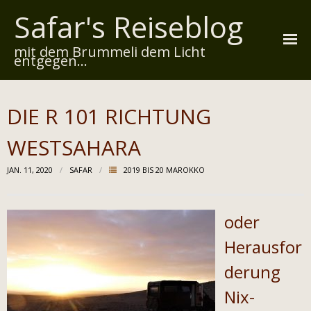
Safar's Reiseblog
mit dem Brummeli dem Licht
entgegen...
Startseite
DIE R 101 RICHTUNG
Über mich
WESTSAHARA
Reiserouten
JAN. 11, 2020
SAFAR
2019 BIS 20 MAROKKO
Widmung
Kontakt
oder
Impressum
Herausfor
derung
Datenschutz
Nix-