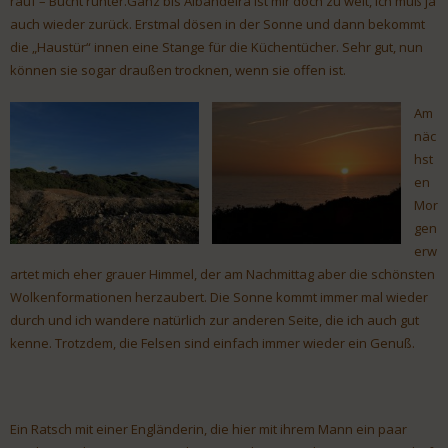
rauf – Bucht runter.Ganz bis Albandeira ist mir doch zu weit, ich muß ja
auch wieder zurück. Erstmal dösen in der Sonne und dann bekommt
die „Haustür“ innen eine Stange für die Küchentücher. Sehr gut, nun
können sie sogar draußen trocknen, wenn sie offen ist.
Am
näc
hst
en
Mor
gen
erw
artet mich eher grauer Himmel, der am Nachmittag aber die schönsten
Wolkenformationen herzaubert. Die Sonne kommt immer mal wieder
durch und ich wandere natürlich zur anderen Seite, die ich auch gut
kenne. Trotzdem, die Felsen sind einfach immer wieder ein Genuß.
Ein Ratsch mit einer Engländerin, die hier mit ihrem Mann ein paar