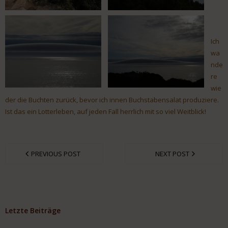
Ich
wa
nde
re
wie
der die Buchten zurück, bevor ich innen Buchstabensalat produziere.
Ist das ein Lotterleben, auf jeden Fall herrlich mit so viel Weitblick!
PREVIOUS POST
NEXT POST
Letzte Beiträge