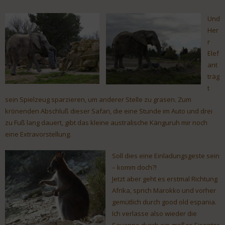
Und
Her
r
Elef
ant
träg
t
sein Spielzeug sparzieren, um anderer Stelle zu grasen. Zum
krönenden Abschluß dieser Safari, die eine Stunde im Auto und drei
zu Fuß lang dauert, gibt das kleine australische Känguruh mir noch
eine Extravorstellung.
Soll dies eine Einladungsgeste sein
– komm doch?!
Jetzt aber geht es erstmal Richtung
Afrika, sprich Marokko und vorher
gemütlich durch good old espania.
Ich verlasse also wieder die