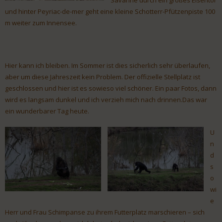
Savanne durch ein großes Eisentor
und hinter Peyriac-de-mer geht eine kleine Schotterr-Pfützenpiste 100
m weiter zum Innensee.
Hier kann ich bleiben. Im Sommer ist dies sicherlich sehr überlaufen,
aber um diese Jahreszeit kein Problem. Der offizielle Stellplatz ist
geschlossen und hier ist es sowieso viel schöner. Ein paar Fotos, dann
wird es langsam dunkel und ich verzieh mich nach drinnen.Das war
ein wunderbarer Tag heute.
U
n
d
s
o
wi
e
Herr und Frau Schimpanse zu ihrem Futterplatz marschieren – sich