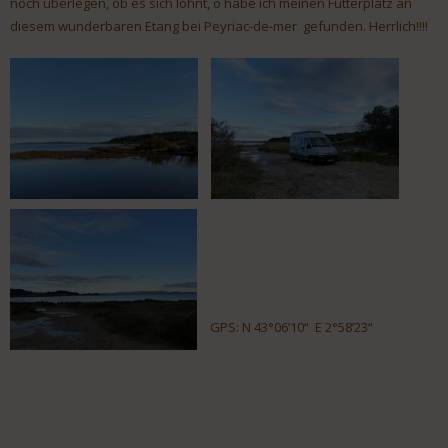
noch überlegen, ob es sich lohnt, o habe ich meinen Futterplatz an
diesem wunderbaren Etang bei Peyriac-de-mer gefunden. Herrlich!!!!
GPS: N 43°06’10“ E 2°58’23“