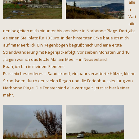
alle
n
Vari
atio
nen begleiten mich hinunter bis ans Meer in Narbonne Plage. Dort gibt
es einen Stellplatz für 10 Euro. In der hintersten Ecke baue ich mich
auf mit Meerblick. Ein Regenbogen begrüßt mich und eine erste
Strandwanderung mit Regenjackefolgt. Vor sieben Monaten und 10
‚Tagen war ich das letzte Mal am Meer – in Neuseeland.
Boah, ich bin in meinem Element.
Es ist nix besonderes – Sandstrand, ein paar verwitterte Hölzer, kleine
Strandseen durch den vielen Regen und die Ferienhaussiedlung von
Narbonne Plage. Die Fenster sind alle verriegelt. Jetzt ist hier keiner
mehr.