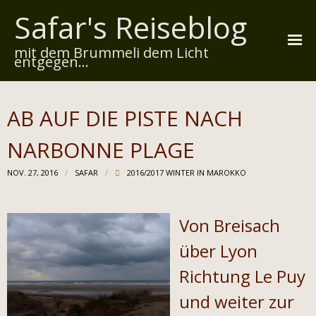
Safar's Reiseblog
mit dem Brummeli dem Licht
entgegen...
Startseite
AB AUF DIE PISTE NACH
Über mich
NARBONNE PLAGE
Reiserouten
NOV. 27, 2016
SAFAR
2016/2017 WINTER IN MAROKKO
Widmung
Kontakt
Von Breisach
Impressum
über Lyon
Richtung Le Puy
Datenschutz
und weiter zur