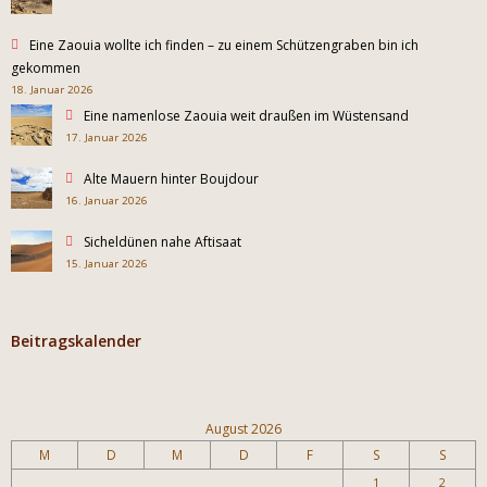
Eine Zaouia wollte ich finden – zu einem Schützengraben bin ich
gekommen
18. Januar 2026
Eine namenlose Zaouia weit draußen im Wüstensand
17. Januar 2026
Alte Mauern hinter Boujdour
16. Januar 2026
Sicheldünen nahe Aftisaat
15. Januar 2026
Beitragskalender
August 2026
M
D
M
D
F
S
S
1
2