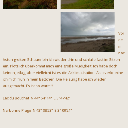
Vor
de
m
näc
hsten großen Schauer bin ich wieder drin und schlafe fast im Sitzen
ein. Plötzlich überkommt mich eine große Müdigkeit. Ich habe doch
keinen Jetlag, aber vielleicht ist es die Akklimatisation. Also verkrieche
ich mich früh in mein Bettchen. Die Heizung habe ich wieder
ausgemacht. Es ist so warm!!!
Lac du Bouchet N 44° 54′ 14“ E 3°47’42“
Narbonne Plage N 43° 08’53“ E 3° 09’21“