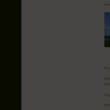
sic
Es 
Hab
du 
Es 
GPS