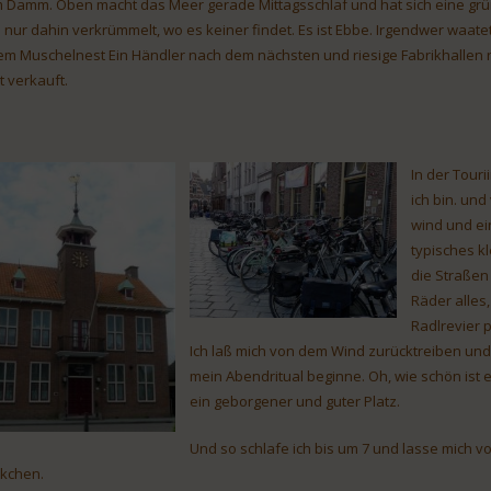
 Damm. Oben macht das Meer gerade Mittagsschlaf und hat sich eine gr
h nur dahin verkrümmelt, wo es keiner findet. Es ist Ebbe. Irgendwer waate
em Muschelnest Ein Händler nach dem nächsten und riesige Fabrikhallen r
t verkauft.
In der Touri
ich bin. und
wind und ein
typisches kl
die Straßen
Räder alles,
Radlrevier p
Ich laß mich von dem Wind zurücktreiben und
mein Abendritual beginne. Oh, wie schön ist e
ein geborgener und guter Platz.
Und so schlafe ich bis um 7 und lasse mich v
kchen.