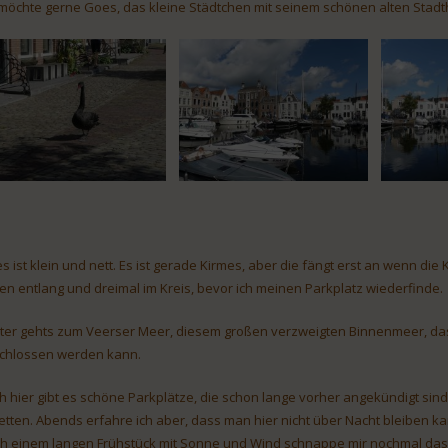
 möchte gerne Goes, das kleine Städtchen mit seinem schönen alten Stad
s ist klein und nett. Es ist gerade Kirmes, aber die fängt erst an wenn die 
en entlang und dreimal im Kreis, bevor ich meinen Parkplatz wiederfinde.
ter gehts zum Veerser Meer, diesem großen verzweigten Binnenmeer, das
chlossen werden kann.
h hier gibt es schöne Parkplätze, die schon lange vorher angekündigt sind
letten. Abends erfahre ich aber, dass man hier nicht über Nacht bleiben kan
h einem langen Frühstück mit Sonne und Wind schnappe mir nochmal das R