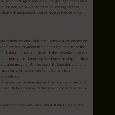
üne, schmodderige Algendecke übergezogen oder es hat
t durch den Schlick und ich radele Richtung Yerseke,
eihen sich aneinander. Hier werden Muscheln in alle
info erstehe ich eine Radlkarte – jetzt weiß ich endlich wo
 vor allem bin ich wieder in meinem Element. Face to the
fach der Nase nach. So liebe ich das. Yeserke ist so ein
eines putziges Hollandnest. Die Häuser niedrig und klein,
 eng aber mit guten Radwegen. In Holland dürfen die
 fast alles und haben freie Fahrt. Holland ist ein
ar exellence.
 sitze noch lange oben am Deich auf der Bank, bevor ich
s hier. Und auch wenn ich das Meer nicht sehe, ist es so
on der Sonne wecken. Der Himmel ist blau nur ein paar