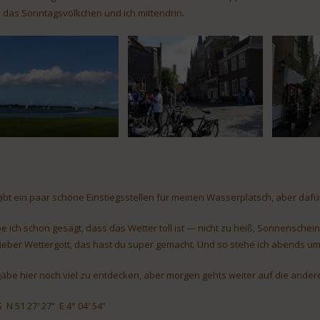
h das Sonntagsvölkchen und ich mittendrin.
gibt ein paar schöne Einstiegsstellen für meinen Wasserplatsch, aber dafür
e ich schon gesagt, dass das Wetter toll ist — nicht zu heiß, Sonnensche
lieber Wettergott, das hast du super gemacht. Und so stehe ich abends um
gäbe hier noch viel zu entdecken, aber morgen gehts weiter auf die andere 
 N 51 27′ 27“ E 4° 04′ 54“