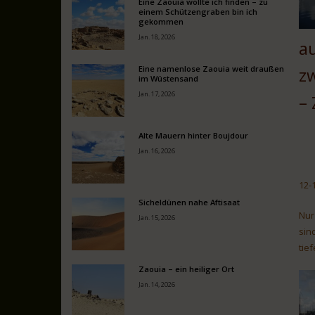
Eine Zaouia wollte ich finden – zu
einem Schützengraben bin ich
gekommen
Jan. 18, 2026
au
Eine namenlose Zaouia weit draußen
z
im Wüstensand
Jan. 17, 2026
–
Alte Mauern hinter Boujdour
Jan. 16, 2026
12-
Sicheldünen nahe Aftisaat
Nur
Jan. 15, 2026
sin
tie
Zaouia – ein heiliger Ort
Jan. 14, 2026