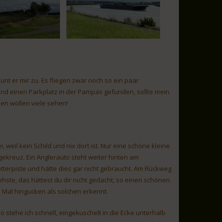
unt er mir zu. Es fliegen zwar noch so ein paar
und einen Parkplatz in der Pampas gefunden, sollte mein
rpen wollen viele sehen!
 weil kein Schild und nix dort ist. Nur eine schöne kleine
ekreuz. Ein Anglerauto steht weiter hinten am
tterpiste und hätte dies gar nicht gebraucht. Am Rückweg
iehste, das hättest du dir nicht gedacht, so einen schönen
 Mal hingucken als solchen erkennt.
stehe ich schnell, eingekuschelt in die Ecke unterhalb