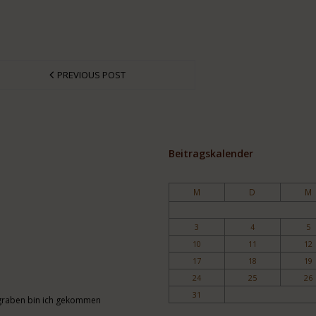
PREVIOUS POST
Beitragskalender
M
D
M
3
4
5
10
11
12
17
18
19
24
25
26
31
engraben bin ich gekommen