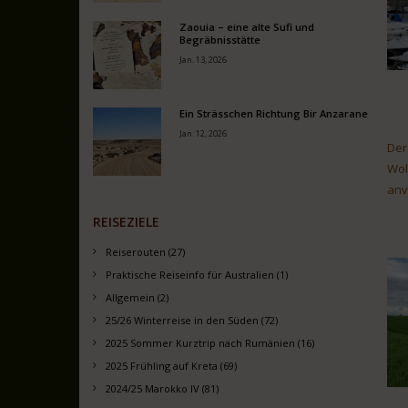
Zaouia – eine alte Sufi und
Begräbnisstätte
Jan. 13, 2026
Ein Strässchen Richtung Bir Anzarane
Jan. 12, 2026
Der
Wol
anv
REISEZIELE
Reiserouten (27)
Praktische Reiseinfo für Australien (1)
Allgemein (2)
25/26 Winterreise in den Süden (72)
2025 Sommer Kurztrip nach Rumänien (16)
2025 Frühling auf Kreta (69)
2024/25 Marokko IV (81)