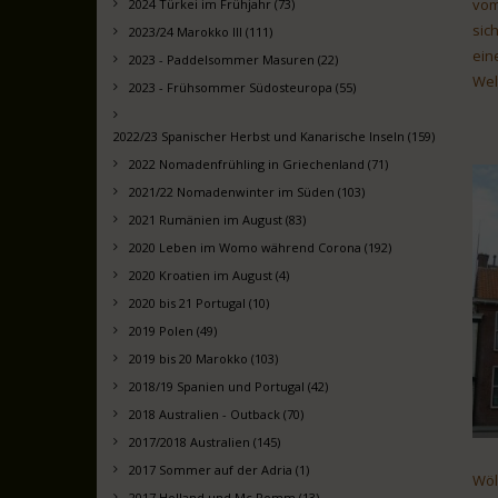
vom
2024 Türkei im Frühjahr (73)
sic
2023/24 Marokko III (111)
ein
2023 - Paddelsommer Masuren (22)
Wel
2023 - Frühsommer Südosteuropa (55)
2022/23 Spanischer Herbst und Kanarische Inseln (159)
2022 Nomadenfrühling in Griechenland (71)
2021/22 Nomadenwinter im Süden (103)
2021 Rumänien im August (83)
2020 Leben im Womo während Corona (192)
2020 Kroatien im August (4)
2020 bis 21 Portugal (10)
2019 Polen (49)
2019 bis 20 Marokko (103)
2018/19 Spanien und Portugal (42)
2018 Australien - Outback (70)
2017/2018 Australien (145)
2017 Sommer auf der Adria (1)
Wöl
2017 Holland und Mc Pomm (13)