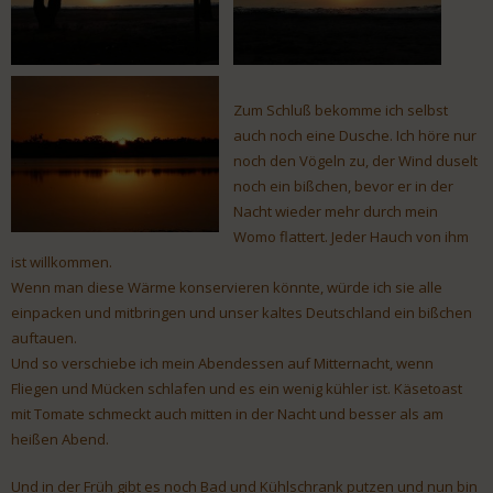
Zum Schluß bekomme ich selbst
auch noch eine Dusche. Ich höre nur
noch den Vögeln zu, der Wind duselt
noch ein bißchen, bevor er in der
Nacht wieder mehr durch mein
Womo flattert. Jeder Hauch von ihm
ist willkommen.
Wenn man diese Wärme konservieren könnte, würde ich sie alle
einpacken und mitbringen und unser kaltes Deutschland ein bißchen
auftauen.
Und so verschiebe ich mein Abendessen auf Mitternacht, wenn
Fliegen und Mücken schlafen und es ein wenig kühler ist. Käsetoast
mit Tomate schmeckt auch mitten in der Nacht und besser als am
heißen Abend.
Und in der Früh gibt es noch Bad und Kühlschrank putzen und nun bin