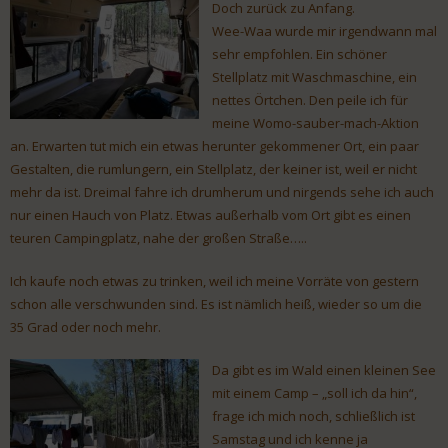
Doch zurück zu Anfang.
Wee-Waa wurde mir irgendwann mal
sehr empfohlen. Ein schöner
Stellplatz mit Waschmaschine, ein
nettes Örtchen. Den peile ich für
meine Womo-sauber-mach-Aktion
an. Erwarten tut mich ein etwas herunter gekommener Ort, ein paar
Gestalten, die rumlungern, ein Stellplatz, der keiner ist, weil er nicht
mehr da ist. Dreimal fahre ich drumherum und nirgends sehe ich auch
nur einen Hauch von Platz. Etwas außerhalb vom Ort gibt es einen
teuren Campingplatz, nahe der großen Straße…..
Ich kaufe noch etwas zu trinken, weil ich meine Vorräte von gestern
schon alle verschwunden sind. Es ist nämlich heiß, wieder so um die
35 Grad oder noch mehr.
Da gibt es im Wald einen kleinen See
mit einem Camp – „soll ich da hin“,
frage ich mich noch, schließlich ist
Samstag und ich kenne ja