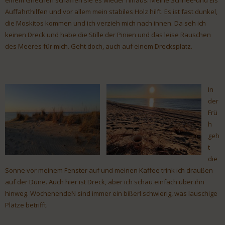
Auffahrthilfen und vor allem mein stabiles Holz hilft. Es ist fast dunkel,
die Moskitos kommen und ich verzieh mich nach innen. Da seh ich
keinen Dreck und habe die Stille der Pinien und das leise Rauschen
des Meeres für mich. Geht doch, auch auf einem Drecksplatz.
In
der
Frü
h
geh
t
die
Sonne vor meinem Fenster auf und meinen Kaffee trink ich draußen
auf der Düne. Auch hier ist Dreck, aber ich schau einfach über ihn
hinweg. WochenendeN sind immer ein bißerl schwierig, was lauschige
Plätze betrifft.