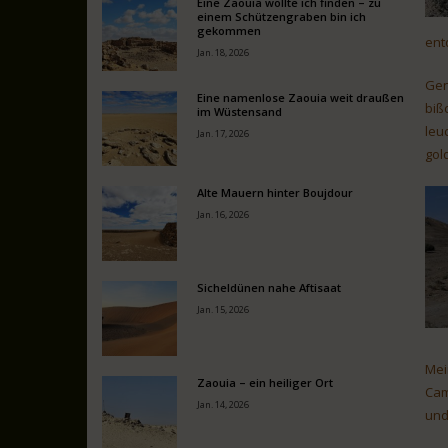
Eine Zaouia wollte ich finden – zu
einem Schützengraben bin ich
gekommen
ent
Jan. 18, 2026
Gen
Eine namenlose Zaouia weit draußen
biß
im Wüstensand
leu
Jan. 17, 2026
gol
Alte Mauern hinter Boujdour
Jan. 16, 2026
Sicheldünen nahe Aftisaat
Jan. 15, 2026
Mei
Zaouia – ein heiliger Ort
Cam
Jan. 14, 2026
und