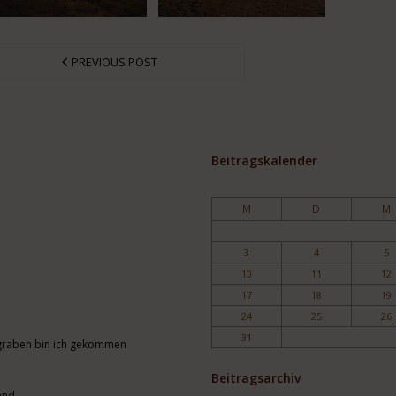
PREVIOUS POST
Beitragskalender
M
D
M
3
4
5
10
11
12
17
18
19
24
25
26
31
engraben bin ich gekommen
Beitragsarchiv
and