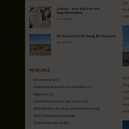
Die
Zaouia – eine alte Sufi und
Bod
Begräbnisstätte
ode
Jan. 13, 2026
Ein Strässchen Richtung Bir Anzarane
Jan. 12, 2026
REISEZIELE
Ich
Reiserouten (27)
weg
Praktische Reiseinfo für Australien (1)
Laa
Allgemein (2)
„St
25/26 Winterreise in den Süden (72)
Mil
2025 Sommer Kurztrip nach Rumänien (16)
wei
2025 Frühling auf Kreta (69)
2024/25 Marokko IV (81)