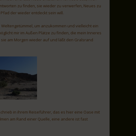
 Antworten zu finden, sie wieder zu verwerfen, Neues zu
fad der wieder entdeckt sein will.
vom Weltengetümmel, um anzukommen und vielleicht ein
licht mir im Außen Plätze zu finden, die mein Inneres
t sie am Morgen wieder auf und läßt den Gralsrand
schrieb in ihrem Reiseführer, das es hier eine Oase mit
men am Rand einer Quelle, eine andere ist fast