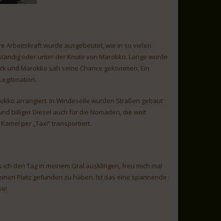
re Arbeitskraft wurde ausgebeutet, wie in so vielen
nständig oder unter der Knute von Marokko. Lange wurde
rück und Marokko sah seine Chance gekommen. Ein
egitimation.
arokko arrangiert. In Windeseile wurden Straßen gebaut
d billiger Diesel auch für die Nomaden, die weit
amel per „Taxi“ transportiert.
s ich den Tag in meinem Gral ausklingen, freu mich mal
einen Platz gefunden zu haben. Ist das eine spannende
se!