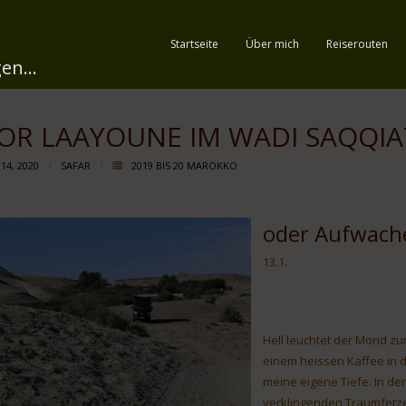
Startseite
Über mich
Reiserouten
en...
OR LAAYOUNE IM WADI SAQQIA
 14, 2020
SAFAR
2019 BIS 20 MAROKKO
oder Aufwache
13.1.
Hell leuchtet der Mond zu
einem heissen Kaffee in d
meine eigene Tiefe. In de
verklingenden Traumfetze