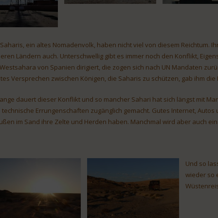
 Saharis, ein altes Nomadenvolk, haben nicht viel von diesem Reichtum. Ih
eren Ländern auch. Unterschwellig gibt es immer noch den Konflikt, Eige
 Westsahara von Spanien dirigiert, die zogen sich nach UN Mandaten zu
ltes Versprechen zwischen Königen, die Saharis zu schützen, gab ihm die L
lange dauert dieser Konflikt und so mancher Sahari hat sich längst mit M
 technische Errungenschaften zugänglich gemacht. Gutes Internet, Autos un
ußen im Sand ihre Zelte und Herden haben. Manchmal wird aber auch ein K
Und so las
wieder so 
Wüstenrei