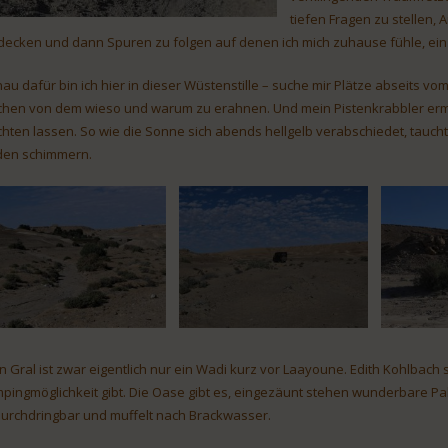
tiefen Fragen zu stellen,
decken und dann Spuren zu folgen auf denen ich mich zuhause fühle, ein P
au dafür bin ich hier in dieser Wüstenstille – suche mir Plätze abseits 
chen von dem wieso und warum zu erahnen. Und mein Pistenkrabbler ermög
chten lassen. So wie die Sonne sich abends hellgelb verabschiedet, tauch
den schimmern.
n Gral ist zwar eigentlich nur ein Wadi kurz vor Laayoune. Edith Kohlbach 
pingmöglichkeit gibt. Die Oase gibt es, eingezäunt stehen wunderbare Pal
urchdringbar und muffelt nach Brackwasser.