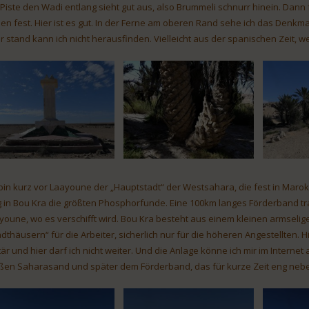
 Piste den Wadi entlang sieht gut aus, also Brummeli schnurr hinein. Dann 
en fest. Hier ist es gut. In der Ferne am oberen Rand sehe ich das Denkmal
r stand kann ich nicht herausfinden. Vielleicht aus der spanischen Zeit, wei
 bin kurz vor Laayoune der „Hauptstadt“ der Westsahara, die fest in Marokk
 in Bou Kra die größten Phosphorfunde. Eine 100km langes Förderband tra
youne, wo es verschifft wird. Bou Kra besteht aus einem kleinen armsel
adthäusern“ für die Arbeiter, sicherlich nur für die höheren Angestellten. Hi
itär und hier darf ich nicht weiter. Und die Anlage könne ich mir im Interne
ßen Saharasand und später dem Förderband, das für kurze Zeit eng neben