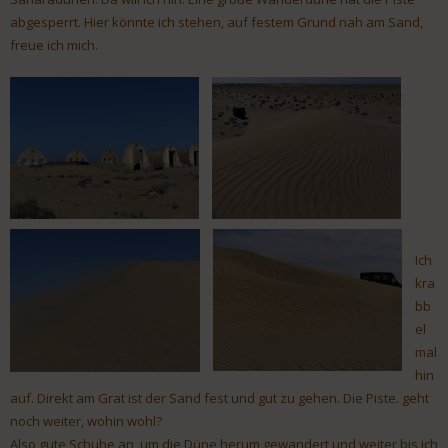
abgesperrt. Hier könnte ich stehen, auf festem Grund nah am Sand,
freue ich mich.
Ich
kra
bb
el
mal
hin
auf. Direkt am Grat ist der Sand fest und gut zu gehen. Die Piste. geht
noch weiter, wohin wohl?
Also gute Schuhe an, um die Düne herum gewandert und weiter bis ich