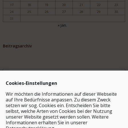
17
18
19
20
21
22
23
24
25
26
27
28
29
30
31
« Jan.
Beitragsarchiv
Archiv
Cookies-Einstellungen
Wir möchten die Informationen auf dieser Webseite
auf Ihre Bedürfnisse anpassen. Zu diesem Zweck
setzen wir sog. Cookies ein. Entscheiden Sie bitte
selbst, welche Arten von Cookies bei der Nutzung
unserer Website gesetzt werden sollen. Weitere
Stichwortsuche
Informationen erhalten Sie in unserer