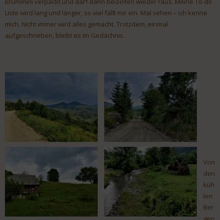
Brummeli verpackt und darf dann beizeiten wieder raus. Meine To-do
Liste wird lang und länger, so viel fällt mir ein. Mal sehen – ich kenne
mich. Nicht immer wird alles gemacht. Trotzdem, einmal
aufgeschrieben, bleibt es im Gedächnis.
Von
den
küh
len
Ber
gen