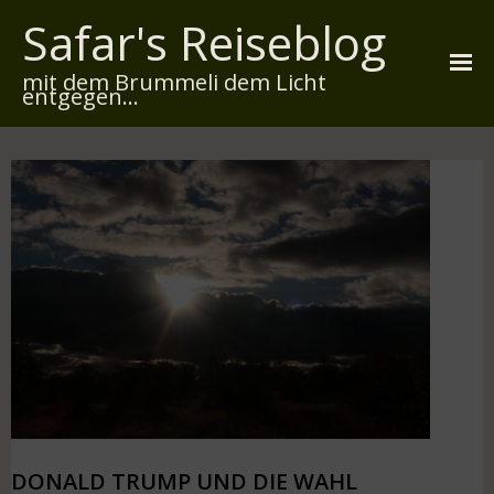
Safar's Reiseblog
mit dem Brummeli dem Licht
entgegen...
Startseite
Über mich
Reiserouten
Widmung
Kontakt
Impressum
Datenschutz
DONALD TRUMP UND DIE WAHL