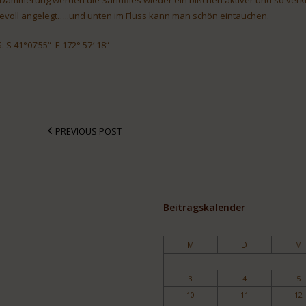
bevoll angelegt…..und unten im Fluss kann man schön eintauchen.
: S 41°07’55“ E 172° 57′ 18“
PREVIOUS POST
Beitragskalender
M
D
M
3
4
5
10
11
12