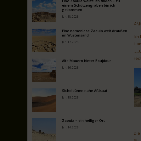
Eine Zaouia wollte ich finden – zu
einem Schützengraben bin ich
gekommen
Jan. 18, 2026
27.
Eine namenlose Zaouia weit draußen
im Wüstensand
Ich
Jan. 17, 2026
Ham
…..
rec
Alte Mauern hinter Boujdour
Jan. 16, 2026
Sicheldünen nahe Aftisaat
Jan. 15, 2026
Zaouia – ein heiliger Ort
Jan. 14, 2026
Die
Str