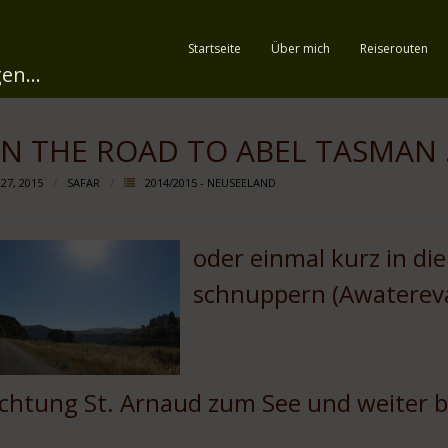
Startseite
Über mich
Reiserouten
en...
N THE ROAD TO ABEL TASMAN 
 27, 2015
SAFAR
2014/2015 - NEUSEELAND
oder einmal kurz in di
schnuppern (Awatereva
ichtung St. Arnaud zum See und weiter 