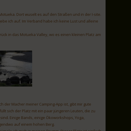
otueka. Dort wuselt es auf den Straßen und in der I-site.
ebe ich auf. Im Verband habe ich keine Lust und alleine
zurück in das Motueka Valley, wo es einen kleinen Platz am
uch der Macher meiner Camping-App ist, gibt mir gute
 sich der Platz mit ein paar jüngeren Leuten, die zu
sind. Einige Bands, einige Ökoworkshops, Yoga,
rgendwo auf einem hohen Berg.
ümele ich mich in meinen Brumm. Dieser Platz ist einfach