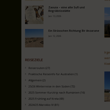
Zaouia – eine alte Sufi und
Begräbnisstätte
Jan. 13, 2026
Ein Strässchen Richtung Bir Anzarane
Jan. 12, 2026
Irg
wer
REISEZIELE
Kiw
Reiserouten (27)
Praktische Reiseinfo für Australien (1)
Allgemein (2)
25/26 Winterreise in den Süden (72)
2025 Sommer Kurztrip nach Rumänien (16)
2025 Frühling auf Kreta (69)
2024/25 Marokko IV (81)