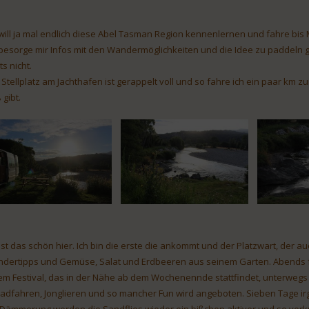
 will ja mal endlich diese Abel Tasman Region kennenlernen und fahre bis M
 besorge mir Infos mit den Wandermöglichkeiten und die Idee zu paddeln g
s nicht.
 Stellplatz am Jachthafen ist gerappelt voll und so fahre ich ein paar km 
 gibt.
ist das schön hier. Ich bin die erste die ankommt und der Platzwart, der a
dertipps und Gemüse, Salat und Erdbeeren aus seinem Garten. Abends füllt
em Festival, das in der Nähe ab dem Wochenennde stattfindet, unterwegs 
radfahren, Jonglieren und so mancher Fun wird angeboten. Sieben Tage i
 Dämmerung werden die Sandflies wieder ein bißchen aktiver und so verkr