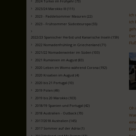
2024 Türkei im Frühjahr (73)
2023/24 Marokko III (111)
Ich
2023 - Paddelsommer Masuren (22)
Ich
2023 - Frühsommer Südosteuropa (55)
geht
Der
2022/23 Spanischer Herbst und Kanarische Inseln (159)
Fluß
2022 Nomadenfrühling in Griechenland (71)
2021/22 Nomadenwinter im Süden (103)
2021 Rumänien im August (83)
2020 Leben im Womo während Corona (192)
2020 Kroatien im August (4)
2020 bis 21 Portugal (10)
2019 Polen (49)
2019 bis 20 Marokko (103)
2018/19 Spanien und Portugal (42)
Oh 
2018 Australien - Outback (70)
Wan
2017/2018 Australien (145)
ein
2017 Sommer auf der Adria (1)
Ein
Bei
2017 Holland und Mc Pomm (13)