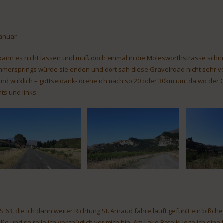
Januar
 kann es nicht lassen und muß doch einmal in die Molesworthstrasse schnup
mersprings würde sie enden und dort sah diese Gravelroad nicht sehr v
und wirklich – gottseidank- drehe ich nach so 20 oder 30km um, da wo der G
hts und links.
 S 63, die ich dann weiter Richtung St. Arnaud fahre läuft gefühlt ein bißch
aße und so rolle ich vergnüglich vor mich hin. Am Lake Rotoiki lege ich e