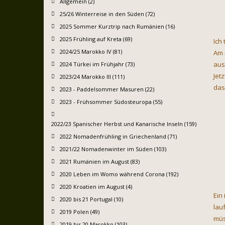
Allgemein (2)
25/26 Winterreise in den Süden (72)
2025 Sommer Kurztrip nach Rumänien (16)
2025 Frühling auf Kreta (69)
Ich 
2024/25 Marokko IV (81)
Am 
aus
2024 Türkei im Frühjahr (73)
Jet
2023/24 Marokko III (111)
das
2023 - Paddelsommer Masuren (22)
2023 - Frühsommer Südosteuropa (55)
2022/23 Spanischer Herbst und Kanarische Inseln (159)
2022 Nomadenfrühling in Griechenland (71)
2021/22 Nomadenwinter im Süden (103)
2021 Rumänien im August (83)
2020 Leben im Womo während Corona (192)
2020 Kroatien im August (4)
Ein
2020 bis 21 Portugal (10)
lau
2019 Polen (49)
müs
2019 bis 20 Marokko (103)