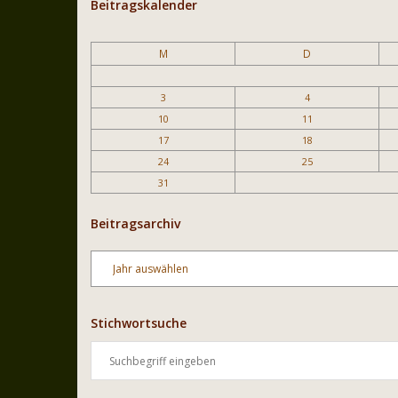
Beitragskalender
M
D
3
4
10
11
17
18
24
25
31
Beitragsarchiv
Archiv
Stichwortsuche