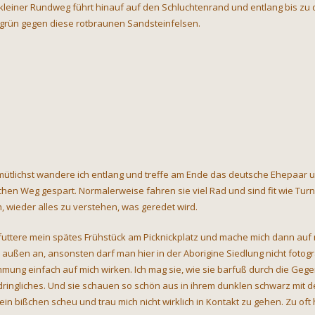
 kleiner Rundweg führt hinauf auf den Schluchtenrand und entlang bis zu
lgrün gegen diese rotbraunen Sandsteinfelsen.
ütlichst wandere ich entlang und treffe am Ende das deutsche Ehepaar un
chen Weg gespart. Normalerweise fahren sie viel Rad und sind fit wie Turns
h, wieder alles zu verstehen, was geredet wird.
 futtere mein spätes Frühstück am Picknickplatz und mache mich dann auf 
 außen an, ansonsten darf man hier in der Aborigine Siedlung nicht fotogr
mmung einfach auf mich wirken. Ich mag sie, wie sie barfuß durch die Geg
dringliches. Und sie schauen so schön aus in ihrem dunklen schwarz mit
 ein bißchen scheu und trau mich nicht wirklich in Kontakt zu gehen. Zu oft 