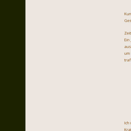
Kun
Ges
Zei
Ein
aus
um 
traf
Ich
Kra