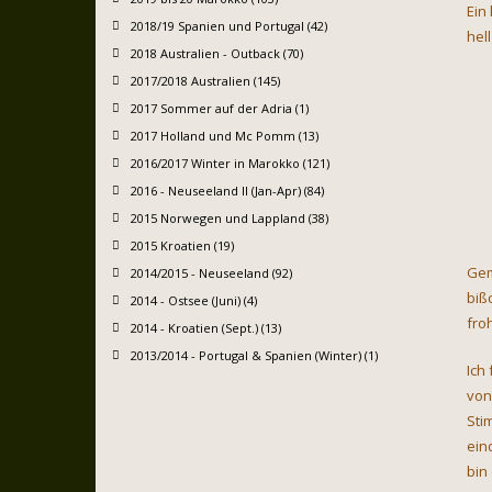
Ein
2018/19 Spanien und Portugal (42)
hel
2018 Australien - Outback (70)
2017/2018 Australien (145)
2017 Sommer auf der Adria (1)
2017 Holland und Mc Pomm (13)
2016/2017 Winter in Marokko (121)
2016 - Neuseeland II (Jan-Apr) (84)
2015 Norwegen und Lappland (38)
2015 Kroatien (19)
Gem
2014/2015 - Neuseeland (92)
biß
2014 - Ostsee (Juni) (4)
fro
2014 - Kroatien (Sept.) (13)
2013/2014 - Portugal & Spanien (Winter) (1)
Ich
von
Sti
ein
bin