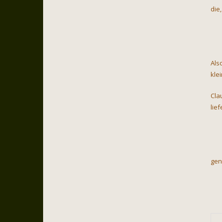
die,
Als
kle
Cla
lie
gen