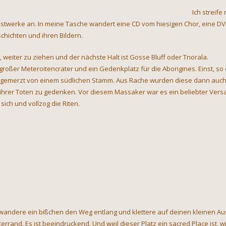
Ich streife
stwerke an. In meine Tasche wandert eine CD vom hiesigen Chor, eine DVD
chichten und ihren Bildern.
t, weiter zu ziehen und der nächste Halt ist Gosse Bluff oder Tnorala.
 großer Meteroitencrater und ein Gedenkplatz für die Aborigines. Einst, so 
gemerzt von einem südlichen Stamm. Aus Rache wurden diese dann auch a
ihrer Toten zu gedenken. Vor diesem Massaker war es ein beliebter Ver
 sich und vollzog die Riten.
 wandere ein bißchen den Weg entlang und klettere auf deinen kleinen Aus
terrand. Es ist beeindruckend. Und weil dieser Platz ein sacred Place ist