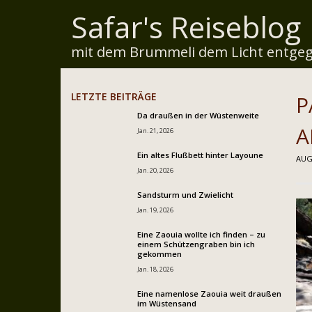
Safar's Reiseblog
mit dem Brummeli dem Licht entgeg
LETZTE BEITRÄGE
P
Da draußen in der Wüstenweite
A
Jan. 21, 2026
Ein altes Flußbett hinter Layoune
AUG.
Jan. 20, 2026
Sandsturm und Zwielicht
Jan. 19, 2026
Eine Zaouia wollte ich finden – zu
einem Schützengraben bin ich
gekommen
Jan. 18, 2026
Eine namenlose Zaouia weit draußen
im Wüstensand