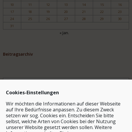
10
11
12
13
14
15
16
17
18
19
20
21
22
23
24
25
26
27
28
29
30
31
« Jan.
Beitragsarchiv
Archiv
Cookies-Einstellungen
Wir möchten die Informationen auf dieser Webseite
auf Ihre Bedürfnisse anpassen. Zu diesem Zweck
setzen wir sog. Cookies ein. Entscheiden Sie bitte
selbst, welche Arten von Cookies bei der Nutzung
unserer Website gesetzt werden sollen. Weitere
Stichwortsuche