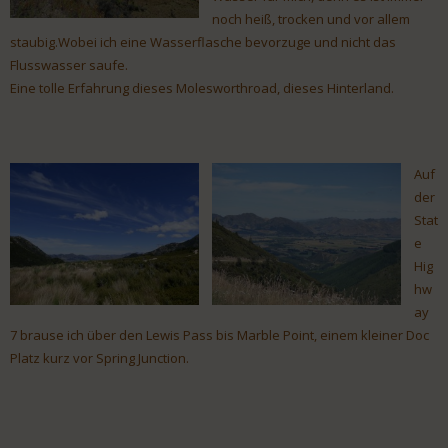
noch heiß, trocken und vor allem
staubig.Wobei ich eine Wasserflasche bevorzuge und nicht das
Flusswasser saufe.
Eine tolle Erfahrung dieses Molesworthroad, dieses Hinterland.
Auf
der
Stat
e
Hig
hw
ay
7 brause ich über den Lewis Pass bis Marble Point, einem kleiner Doc
Platz kurz vor Spring Junction.