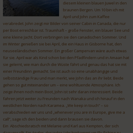
diesem kleinen blauen Juwel in den
braunen Bergen. Um 10 bin ich mit
April und John zum Kaffee
verabredet. John zeigt mir Bilder von seiner Cabin in Canada, die nur
per Boot erreichbar ist. Traumhaft – große Fenster, ein blauer See und
eine kleine Jacht. Dort verbringen sie den canadischen Sommer. Und
im Winter genießen sie bei April, die ein Haus in Gisborne hat, den
neuseeländischen Sommer. Ein großer Campervan wäre auch etwas
für sie. April war als Kind schon bei den Pfadfindern und in Amaan hat
sie gelernt, wie man durch die Wüste fährt und genau das hat sie mit
einer Freundinn gemacht. Sie ist auch so eine unabhängige und
selbstständige Frau und man merkt, wie John das an ihr liebt. Beide
gehen so gut miteinander um – eine wohltuende Atmosphäre. Ich
zeige ihnen noch mein Boot, John ist sehr daran interessiert. Beide
fahren jetzt weiter zu Freunden nach Wanaka und ich hinauf in den
westlichen Norden nach Karamea. „We keep in touch“ – so
verabschieden wir uns und „whenever you are in Europe, give me a
call“, sage ich den beiden und dann brausen sie davon.
Ein Abschiedsratsch mit Melanie und Karl aus Kempten, der sich
dazugesellt. Ein Angler, der jedes Jahr herkommt um Fly-fishing zu