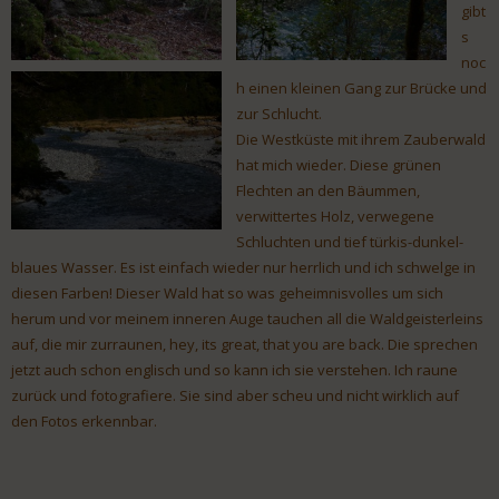
gibt
s
noc
h einen kleinen Gang zur Brücke und
zur Schlucht.
Die Westküste mit ihrem Zauberwald
hat mich wieder. Diese grünen
Flechten an den Bäummen,
verwittertes Holz, verwegene
Schluchten und tief türkis-dunkel-
blaues Wasser. Es ist einfach wieder nur herrlich und ich schwelge in
diesen Farben! Dieser Wald hat so was geheimnisvolles um sich
herum und vor meinem inneren Auge tauchen all die Waldgeisterleins
auf, die mir zurraunen, hey, its great, that you are back. Die sprechen
jetzt auch schon englisch und so kann ich sie verstehen. Ich raune
zurück und fotografiere. Sie sind aber scheu und nicht wirklich auf
den Fotos erkennbar.