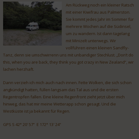
Am Rückweg noch ein kleiner Ratsch
mit einer Kiwifrau aus Palmerston.
Sie kommt jedes Jahr im Sommer für
mehrere Wochen auf die Südinsel,
um zu wandern. Ist dann tagelang
mit Minizelt unterwegs. Wir
vollführen einen kleinen Sandfly-
Tanz, denn sie umschwirrenn uns mit unbandiger Stechlust. „Don’t do
this, when you are back, they think you got crazy in New Zealand“, wir
lachen herzhaft.
Dann verzieh ich mich auch nach innen. Fette Wolken, die sich schon
angkündigt hatten, füllen langsam das Tal aus und die ersten
Regentropfen fallen. Eine kleine Regenfront zieht jetzt über mich
hinweg, das hat mir meine Wetterapp schon gesagt. Und die
Westküste ist ja bekannt für Regen.
GPS S 42° 20′ 57“ E 172° 13′ 24“