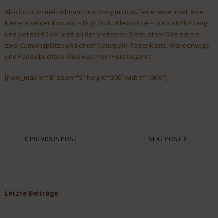
Also los Brummeli schnurrr und bring mich auf eine neue Insel, eine
kleine Insel der Kornatis – Dugi Otok. Klein ist sie – nur so 67 km lang
und vielleicht 5 km breit an der breitesten Stelle, einen See hat sie,
zwei Campingplätze und einen Naturpark. Felsenküste, Wanderwege
und Paddelbuchten. Alles was mein Herz begehrt.
[nwm_map id=“8″ zoom=“5″ height=“300″ width=“100%“]
PREVIOUS POST
NEXT POST
Letzte Beiträge