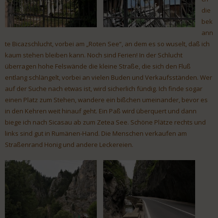
die
bek
ann
te Bicazschlucht, vorbei am „Roten See“, an dem es so wuselt, daß ich
kaum stehen bleiben kann. Noch sind Ferien! In der Schlucht
überragen hohe Felswände die kleine Straße, die sich den Fluß
entlang schlängelt, vorbei an vielen Buden und Verkaufsständen. Wer
auf der Suche nach etwas ist, wird sicherlich fündig. Ich finde sogar
einen Platz zum Stehen, wandere ein bißchen umeinander, bevor es
in den Kehren weit hinauf geht. Ein Paß wird überquert und dann
biege ich nach Sicasau ab zum Zetea See. Schöne Plätze rechts und
links sind gut in Rumänen-Hand. Die Menschen verkaufen am
Straßenrand Honig und andere Leckereien.