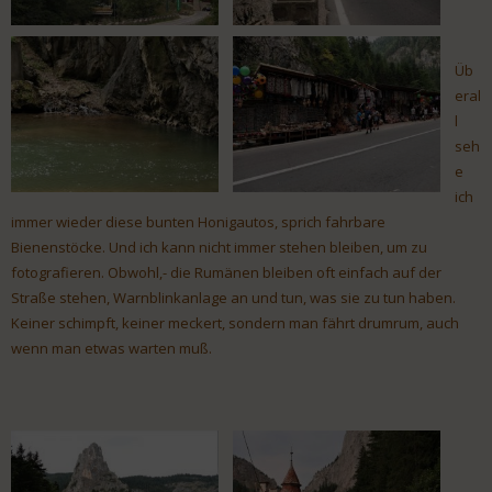
Üb
eral
l
seh
e
ich
immer wieder diese bunten Honigautos, sprich fahrbare
Bienenstöcke. Und ich kann nicht immer stehen bleiben, um zu
fotografieren. Obwohl,- die Rumänen bleiben oft einfach auf der
Straße stehen, Warnblinkanlage an und tun, was sie zu tun haben.
Keiner schimpft, keiner meckert, sondern man fährt drumrum, auch
wenn man etwas warten muß.