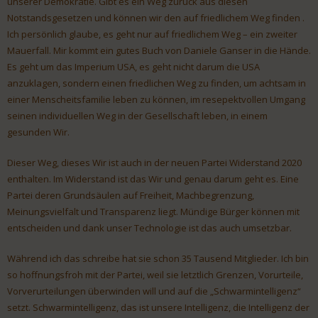
unserer Demokratie. Gibt es ein Weg zurück aus diesen
Notstandsgesetzen und können wir den auf friedlichem Weg finden .
Ich persönlich glaube, es geht nur auf friedlichem Weg – ein zweiter
Mauerfall. Mir kommt ein gutes Buch von Daniele Ganser in die Hände.
Es geht um das Imperium USA, es geht nicht darum die USA
anzuklagen, sondern einen friedlichen Weg zu finden, um achtsam in
einer Menscheitsfamilie leben zu können, im resepektvollen Umgang
seinen individuellen Weg in der Gesellschaft leben, in einem
gesunden Wir.
Dieser Weg, dieses Wir ist auch in der neuen Partei Widerstand 2020
enthalten. Im Widerstand ist das Wir und genau darum geht es. Eine
Partei deren Grundsäulen auf Freiheit, Machbegrenzung,
Meinungsvielfalt und Transparenz liegt. Mündige Bürger können mit
entscheiden und dank unser Technologie ist das auch umsetzbar.
Während ich das schreibe hat sie schon 35 Tausend Mitglieder. Ich bin
so hoffnungsfroh mit der Partei, weil sie letztlich Grenzen, Vorurteile,
Vorverurteilungen überwinden will und auf die „Schwarmintelligenz“
setzt. Schwarmintelligenz, das ist unsere Intelligenz, die Intelligenz der