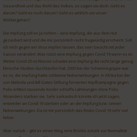
Gesundheit und das Wohl des Volkes, so sagen sie doch. Geht es
darum? Geht es noch darum? Geht es wirklich um unser
Wohlergehen?
Die Impfung soll es ja richten – eine Impfung, die aus dem Hut
gezaubert wird und die mir persönlich recht fragwürdig erscheint. Soll
ich mich gegen ein Virus impfen lassen, das sein Gesicht mit jeder
Saison verändert. Was nützt eine Impfung gegen Covid 19 wenn es im
Winter Covid 20 ist.Wieviel schadet eine Impfung die nicht lange genug
klinische Studien durchlaufen hat. 2003 bei der Schweinegrippe war
es so, die Impfung hatte schlimme Nebenwirkungen. In Afrika bei der
von Melinda und Bill Gates Stiftung forcierten Impfkampagne gegen
Polio erlitten tausende Kinder schlaffe Lähmungen ohne Polio.
Woanders starben sie. Sehr sarkastisch könnte ich jetzt sagen,
entweder an Covid 19 sterben oder an der Impfung bzw. seinen
Nebenwirkungen. Da ist mir persönlich das Risiko Covid 19 sehr viel
lieber.
Aber zurück – gibt es einen Weg, eine Brücke zurück zur Normalität