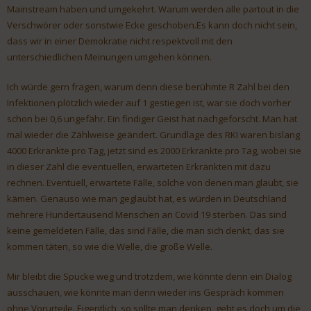
Mainstream haben und umgekehrt. Warum werden alle partout in die
Verschwörer oder sonstwie Ecke geschoben.Es kann doch nicht sein,
dass wir in einer Demokratie nicht respektvoll mit den
unterschiedlichen Meinungen umgehen können.
Ich würde gern fragen, warum denn diese berühmte R Zahl bei den
Infektionen plötzlich wieder auf 1 gestiegen ist, war sie doch vorher
schon bei 0,6 ungefähr. Ein findiger Geist hat nachgeforscht. Man hat
mal wieder die Zählweise geändert. Grundlage des RKI waren bislang
4000 Erkrankte pro Tag, jetzt sind es 2000 Erkrankte pro Tag, wobei sie
in dieser Zahl die eventuellen, erwarteten Erkrankten mit dazu
rechnen. Eventuell, erwartete Fälle, solche von denen man glaubt, sie
kämen. Genauso wie man geglaubt hat, es würden in Deutschland
mehrere Hundertausend Menschen an Covid 19 sterben. Das sind
keine gemeldeten Fälle, das sind Fälle, die man sich denkt, das sie
kommen täten, so wie die Welle, die große Welle.
Mir bleibt die Spucke weg und trotzdem, wie könnte denn ein Dialog
ausschauen, wie könnte man denn wieder ins Gespräch kommen
ohne Vorurteile. Eigentlich, so sollte man denken, geht es doch um die