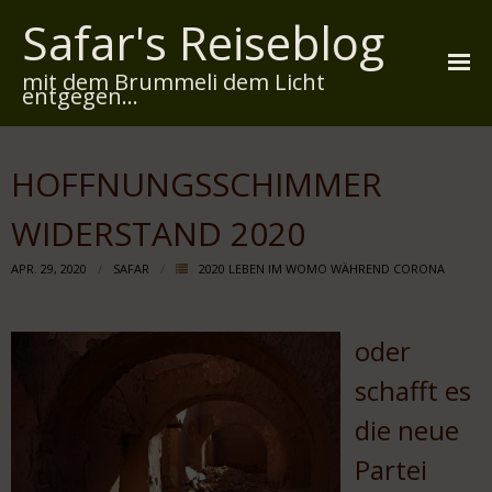
Safar's Reiseblog
mit dem Brummeli dem Licht
entgegen...
Startseite
HOFFNUNGSSCHIMMER
Über mich
WIDERSTAND 2020
Reiserouten
APR. 29, 2020
SAFAR
2020 LEBEN IM WOMO WÄHREND CORONA
Widmung
Kontakt
oder
Impressum
schafft es
die neue
Datenschutz
Partei