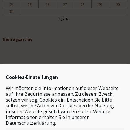
24
25
26
27
28
29
30
31
« Jan.
Beitragsarchiv
Archiv
Cookies-Einstellungen
Wir möchten die Informationen auf dieser Webseite
auf Ihre Bedürfnisse anpassen. Zu diesem Zweck
setzen wir sog. Cookies ein. Entscheiden Sie bitte
selbst, welche Arten von Cookies bei der Nutzung
unserer Website gesetzt werden sollen. Weitere
Stichwortsuche
Informationen erhalten Sie in unserer
Datenschutzerklärung.