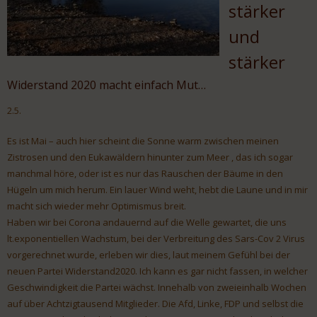
stärker
und
stärker
Widerstand 2020 macht einfach Mut…
2.5.
Es ist Mai – auch hier scheint die Sonne warm zwischen meinen
Zistrosen und den Eukawäldern hinunter zum Meer , das ich sogar
manchmal höre, oder ist es nur das Rauschen der Bäume in den
Hügeln um mich herum. Ein lauer Wind weht, hebt die Laune und in mir
macht sich wieder mehr Optimismus breit.
Haben wir bei Corona andauernd auf die Welle gewartet, die uns
lt.exponentiellen Wachstum, bei der Verbreitung des Sars-Cov 2 Virus
vorgerechnet wurde, erleben wir dies, laut meinem Gefühl bei der
neuen Partei Widerstand2020. Ich kann es gar nicht fassen, in welcher
Geschwindigkeit die Partei wächst. Innehalb von zweieinhalb Wochen
auf über Achtzigtausend Mitglieder. Die Afd, Linke, FDP und selbst die