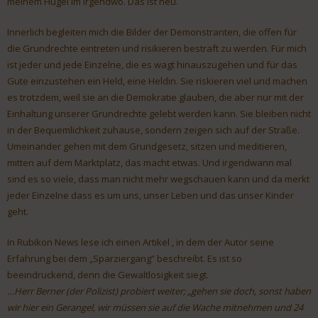
meinem Hügel im Irgendwo. Das ist neu.
Innerlich begleiten mich die Bilder der Demonstranten, die offen für
die Grundrechte eintreten und risikieren bestraft zu werden. Für mich
ist jeder und jede Einzelne, die es wagt hinauszugehen und für das
Gute einzustehen ein Held, eine Heldin. Sie riskieren viel und machen
es trotzdem, weil sie an die Demokratie glauben, die aber nur mit der
Einhaltung unserer Grundrechte gelebt werden kann. Sie bleiben nicht
in der Bequemlichkeit zuhause, sondern zeigen sich auf der Straße.
Umeinander gehen mit dem Grundgesetz, sitzen und meditieren,
mitten auf dem Marktplatz, das macht etwas. Und irgendwann mal
sind es so viele, dass man nicht mehr wegschauen kann und da merkt
jeder Einzelne dass es um uns, unser Leben und das unser Kinder
geht.
In Rubikon News lese ich einen Artikel , in dem der Autor seine
Erfahrung bei dem „Sparziergang“ beschreibt. Es ist so
beeindruckend, denn die Gewaltlosigkeit siegt.
…Herr Berner (der Polizist) probiert weiter; „gehen sie doch, sonst haben
wir hier ein Gerangel, wir müssen sie auf die Wache mitnehmen und 24