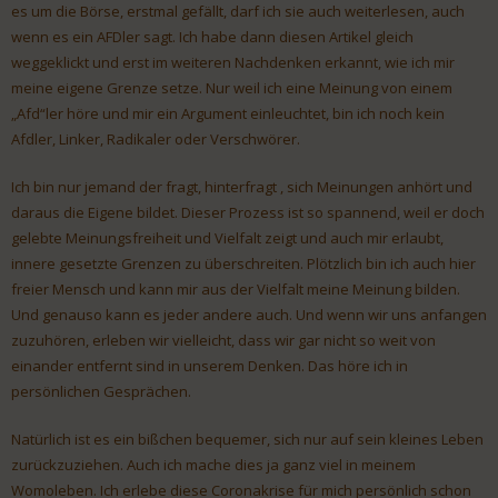
es um die Börse, erstmal gefällt, darf ich sie auch weiterlesen, auch
wenn es ein AFDler sagt. Ich habe dann diesen Artikel gleich
weggeklickt und erst im weiteren Nachdenken erkannt, wie ich mir
meine eigene Grenze setze. Nur weil ich eine Meinung von einem
„Afd“ler höre und mir ein Argument einleuchtet, bin ich noch kein
Afdler, Linker, Radikaler oder Verschwörer.
Ich bin nur jemand der fragt, hinterfragt , sich Meinungen anhört und
daraus die Eigene bildet. Dieser Prozess ist so spannend, weil er doch
gelebte Meinungsfreiheit und Vielfalt zeigt und auch mir erlaubt,
innere gesetzte Grenzen zu überschreiten. Plötzlich bin ich auch hier
freier Mensch und kann mir aus der Vielfalt meine Meinung bilden.
Und genauso kann es jeder andere auch. Und wenn wir uns anfangen
zuzuhören, erleben wir vielleicht, dass wir gar nicht so weit von
einander entfernt sind in unserem Denken. Das höre ich in
persönlichen Gesprächen.
Natürlich ist es ein bißchen bequemer, sich nur auf sein kleines Leben
zurückzuziehen. Auch ich mache dies ja ganz viel in meinem
Womoleben. Ich erlebe diese Coronakrise für mich persönlich schon