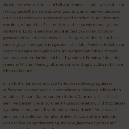
als eine Art Weckruf. Knall auf Fall wurde meine Lebensweise absolut
in Frage gestellt. Ich habe es zwar geschaftt an einem wunderbaren
Ort diesen Lockdown zu verbringen und trotzdem spüre, dass sich
was tief verändert hat. Ein zurück zu vorher, so wie es war, gibt es
nicht mehr. Es ist in meinem Gefühl anders geworden. Ich bin in
gewisser Weise ernster und diese Leichtigkeit, mit der ich durch die
Länder gesurft bin, spüre ich gerade nicht mehr. Meine tiefe Liebe zur
Natur, mein mich darin geborgen und aufgehoben fühlen ist noch
stärker geworden. Im Moment bin ich ja wirklich Eremit auf dem Hügel
in meiner Wildnis. Meine größte persönliche ‚Angst, ist das nicht mehr
leben zu können.
Umso froher bin ich über diese Partei, diese Bewegung, dieses
Aufbrechen zu einer Welt, die persönliches und individuelles Leben
erlaubt, nicht nur erlaubt, sondern fördert. Dann muß ich mich nicht
mehr verstecken und in so einer Art Grauzone leben. Und trotz dieses
Irgendwo-seins, kann ich verbunden sein und mithelfen, dass sich
eine neue Gesellschaft formt und bildet. Plötzich bin ich mittendrin in
Politik und Auseinandersetzung und lebe gleichzeitig gerade auf