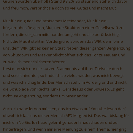
Grünen wurden überholt ( Stand 9.3.20). So staunend stehe ich davor
und freu mich, verspricht sie doch so viel Gutes und macht Mut.
Mut für ein gutes und achtsames Miteinander, Mut für ein
bürgernahes Regieren, Mut, neue Strukturen einer Gesellschaft zu
fördern, die sorgsam miteinander umgeht und alle berücksichtigt.
Nicht die Macht steht im Vordergrund sondern das WIR, denn ohne
uns, dem WIR, gibt es keinen Staat. Neben dieser ganzen Bergrenzung
von Shutdown und Maskenpflicht öffnet sich das Tor zu Neuem und
zu wirklich menschlicheren Werten.
Liest man sich nur die kurzen Statements auf ihrer Titelseite durch
und scrollt hinunter, so finde ich so vieles wieder, was mich bewegt
und was ich richtig finde. Der Mensch steht im Vordergrund und nicht
die Schublade von Rechts, Links, Geradeaus oder Sowieso. Es geht
nicht um Abgrenzung, sondern um Miteinander.
Auch ich habe lernen müssen, das ich etwas auf Youtube lesen darf,
obwohl ich las. das dieser Mensch AFD Mitglied ist. Das war bislang für
mich ein No-Go. Ich habe gelernt genauer hinzuschauen und zu
hinterfragen. Und wenn mir eine Meinung zu einem Thema, hier ging