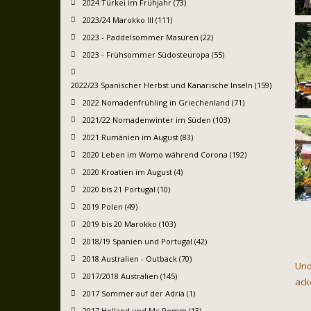
2024 Türkei im Frühjahr (73)
2023/24 Marokko III (111)
2023 - Paddelsommer Masuren (22)
2023 - Frühsommer Südosteuropa (55)
2022/23 Spanischer Herbst und Kanarische Inseln (159)
2022 Nomadenfrühling in Griechenland (71)
2021/22 Nomadenwinter im Süden (103)
2021 Rumänien im August (83)
2020 Leben im Womo während Corona (192)
2020 Kroatien im August (4)
2020 bis 21 Portugal (10)
2019 Polen (49)
2019 bis 20 Marokko (103)
2018/19 Spanien und Portugal (42)
2018 Australien - Outback (70)
Und
2017/2018 Australien (145)
ack
2017 Sommer auf der Adria (1)
2017 Holland und Mc Pomm (13)