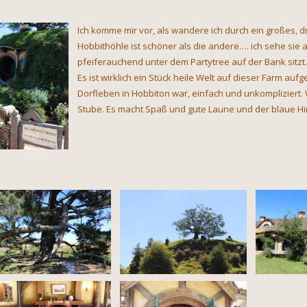
Ich komme mir vor, als wandere ich durch ein großes, 
Hobbithöhle ist schöner als die andere…. ich sehe sie a
pfeiferauchend unter dem Partytree auf der Bank sitzt.
Es ist wirklich ein Stück heile Welt auf dieser Farm aufg
Dorfleben in Hobbiton war, einfach und unkompliziert. W
Stube. Es macht Spaß und gute Laune und der blaue Hi