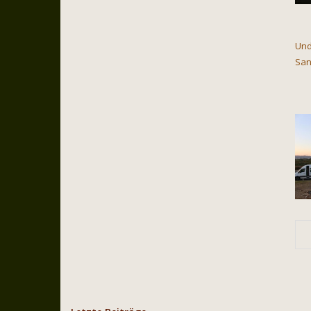
Und
San