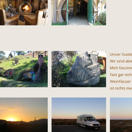
Unser Guide
Wir sind abe
Mich faszini
fast gar nic
Weinfässer u
ist nichts me