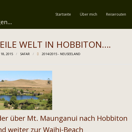
Startseite
Über mich
Reiserouten
en...
EILE WELT IN HOBBITON….
 18, 2015
SAFAR
2014/2015 - NEUSEELAND
der über Mt. Maunganui nach Hobbiton
nd weiter zur Waihi-Beach