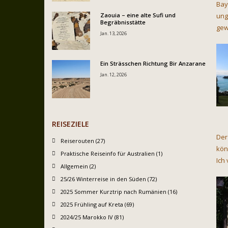
Bay
Zaouia – eine alte Sufi und
ung
Begräbnisstätte
gew
Jan. 13, 2026
Ein Strässchen Richtung Bir Anzarane
Jan. 12, 2026
REISEZIELE
Der
Reiserouten (27)
kön
Praktische Reiseinfo für Australien (1)
Ich
Allgemein (2)
25/26 Winterreise in den Süden (72)
2025 Sommer Kurztrip nach Rumänien (16)
2025 Frühling auf Kreta (69)
2024/25 Marokko IV (81)