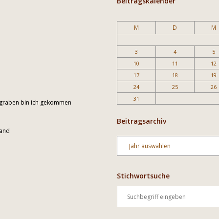
Beitragskalender
M
D
M
3
4
5
10
11
12
17
18
19
24
25
26
31
engraben bin ich gekommen
Beitragsarchiv
sand
Archiv
Stichwortsuche